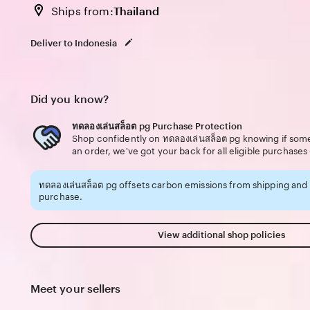
Ships from:
Thailand
Deliver to Indonesia
Did you know?
ทดลองเล่นสล็อต pg Purchase Protection
Shop confidently on ทดลองเล่นสล็อต pg knowing if som
an order, we've got your back for all eligible purchase
ทดลองเล่นสล็อต pg offsets carbon emissions from shipping and
purchase.
View additional shop policies
Meet your sellers