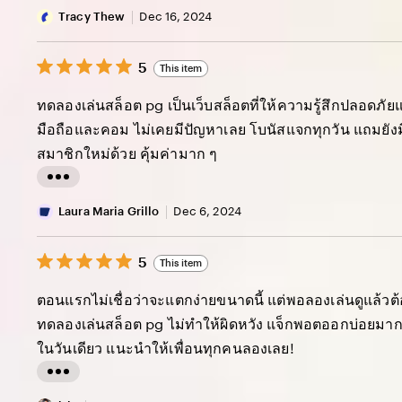
i
Tracy Thew
Dec 16, 2024
s
5
t
5
This item
out
i
of
ทดลองเล่นสล็อต pg เป็นเว็บสล็อตที่ให้ความรู้สึกปลอดภัยแล
5
n
stars
มือถือและคอม ไม่เคยมีปัญหาเลย โบนัสแจกทุกวัน แถมยัง
g
สมาชิกใหม่ด้วย คุ้มค่ามาก ๆ
r
e
L
v
i
Laura Maria Grillo
Dec 6, 2024
i
s
e
5
t
5
This item
out
w
i
of
ตอนแรกไม่เชื่อว่าจะแตกง่ายขนาดนี้ แต่พอลองเล่นดูแล้วต
5
b
n
stars
ทดลองเล่นสล็อต pg ไม่ทำให้ผิดหวัง แจ็กพอตออกบ่อยมาก 
y
g
ในวันเดียว แนะนำให้เพื่อนทุกคนลองเลย!
T
r
r
e
L