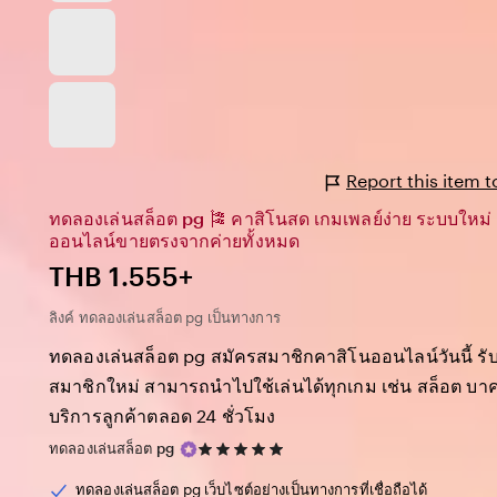
Report this item 
ทดลองเล่นสล็อต pg 🎏 คาสิโนสด เกมเพลย์ง่าย ระบบใหม่ 
ออนไลน์ขายตรงจากค่ายทั้งหมด
Price:
THB 1.555+
ลิงค์ ทดลองเล่นสล็อต pg เป็นทางการ
ทดลองเล่นสล็อต pg สมัครสมาชิกคาสิโนออนไลน์วันนี้ รับ
สมาชิกใหม่ สามารถนำไปใช้เล่นได้ทุกเกม เช่น สล็อต บาคา
บริการลูกค้าตลอด 24 ชั่วโมง
5
ทดลองเล่นสล็อต pg
out
of
ทดลองเล่นสล็อต pg เว็บไซต์อย่างเป็นทางการที่เชื่อถือได้