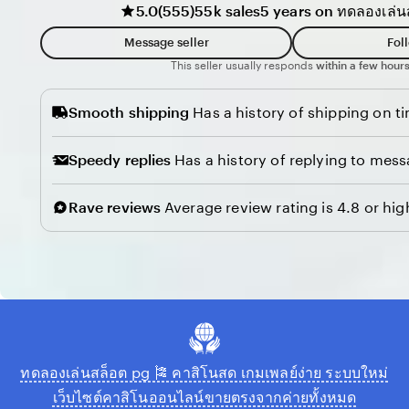
5.0
(555)
55k sales
5 years on ทดลองเล่น
r
i
i
e
Message seller
Fol
l
w
This seller usually responds
within a few hours
l
b
o
Smooth shipping
Has a history of shipping on t
y
C
Speedy replies
Has a history of replying to mess
o
n
Rave reviews
Average review rating is 4.8 or hig
n
y
ทดลองเล่นสล็อต pg 🎏 คาสิโนสด เกมเพลย์ง่าย ระบบใหม่
เว็บไซต์คาสิโนออนไลน์ขายตรงจากค่ายทั้งหมด