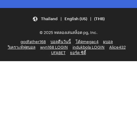
Thailand | English (US) | (THB)
© 2025 ทดลองเล่นสล็อต pg, Inc.
godfather168
บอลคืนวันนี้
โค้ดmegac4
ผบอล
วิเคราะห์ฟุตบอล
wyn168 LOGIN
indukbola LOGIN
Alice432
UFABET
ยอร์ค ซิตี้