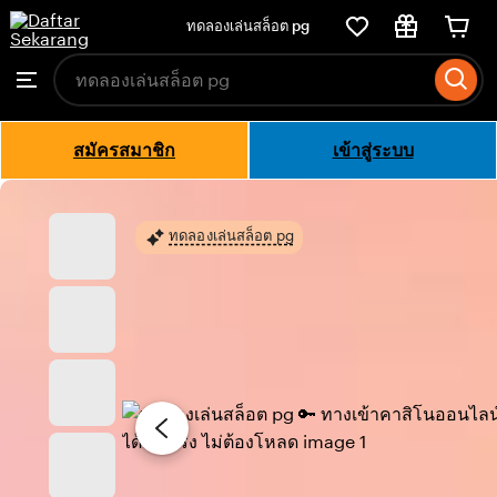
ทดลอง
ทดลองเล่นสล็อต pg
Skip
เล่น
to
Search
Browse
สล็อต
ontent
for
pg
items
or
สมัครสมาชิก
เข้าสู่ระบบ
shops
ทดลองเล่นสล็อต pg