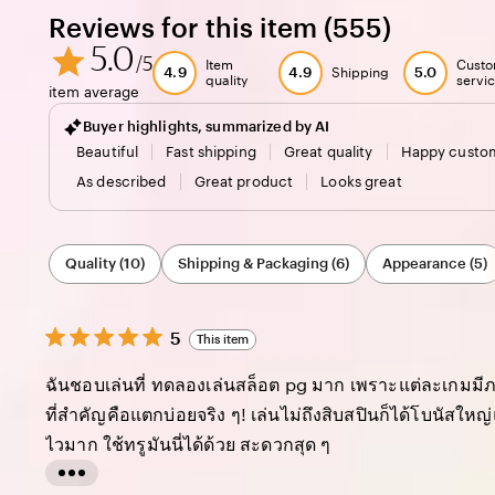
Reviews for this item (555)
5.0
/5
Item
Custo
4.9
4.9
5.0
Shipping
quality
servi
item average
Buyer highlights, summarized by AI
Beautiful
Fast shipping
Great quality
Happy custo
As described
Great product
Looks great
Filter
Quality (10)
Shipping & Packaging (6)
Appearance (5)
by
category
5
5
This item
out
of
ฉันชอบเล่นที่ ทดลองเล่นสล็อต pg มาก เพราะแต่ละเกมมี
5
stars
ที่สำคัญคือแตกบ่อยจริง ๆ! เล่นไม่ถึงสิบสปินก็ได้โบนัสให
ไวมาก ใช้ทรูมันนี่ได้ด้วย สะดวกสุด ๆ
L