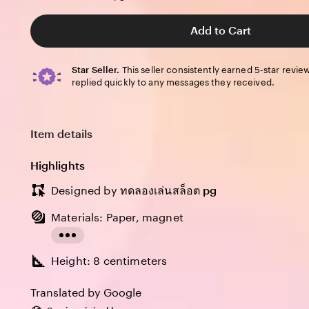
5
stars
Add to Cart
Star Seller.
This seller consistently earned 5-star revie
replied quickly to any messages they received.
Item details
Highlights
Designed by
ทดลองเล่นสล็อต pg
Materials: Paper, magnet
Read
Height: 8 centimeters
the
full
Translated by Google
description