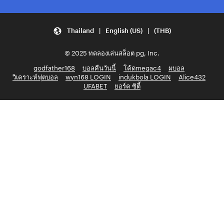
Thailand | English (US) | (THB)
© 2025 ทดลองเล่นสล็อต pg, Inc.
godfather168
บอลคืนวันนี้
โค้ดmegac4
ผบอล
วิเคราะห์ฟุตบอล
wyn168 LOGIN
indukbola LOGIN
Alice432
UFABET
ยอร์ค ซิตี้