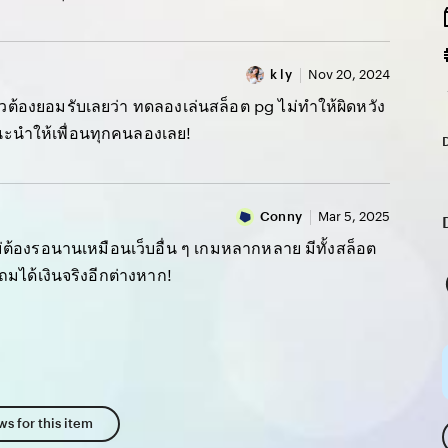
k ly
Nov 20, 2024
วต้องยอมรับเลยว่า ทดลองเล่นสล็อต pg ไม่ทำให้ผิดหวัง
นะนำให้เพื่อนทุกคนลองเลย!
D
Conny
Mar 5, 2025
่ต้องรอนานเหมือนเว็บอื่น ๆ เกมหลากหลาย มีทั้งสล็อต
มได้เงินจริงอีกต่างหาก!
ws for this item