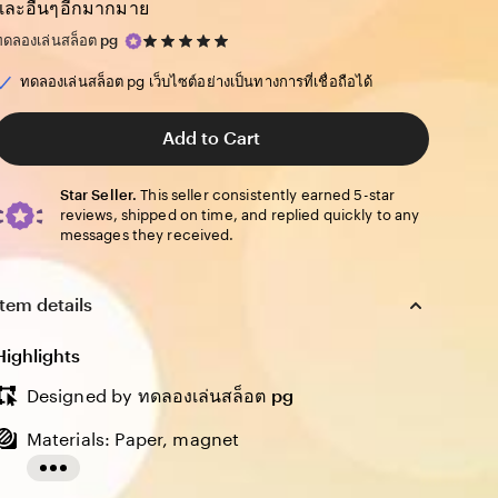
และอื่นๆอีกมากมาย
5
ทดลองเล่นสล็อต pg
out
of
ทดลองเล่นสล็อต pg เว็บไซต์อย่างเป็นทางการที่เชื่อถือได้
5
stars
Add to Cart
Star Seller.
This seller consistently earned 5-star
reviews, shipped on time, and replied quickly to any
messages they received.
Item details
Highlights
Designed by
ทดลองเล่นสล็อต pg
Materials: Paper, magnet
Read