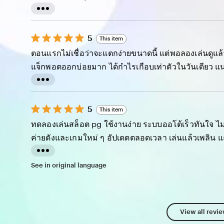
n
L
g
i
5
r
5
This item
s
out
e
ตอนแรกไม่เชื่อว่าจะแตกง่ายขนาดนี้ แต่พอลองเล่นดูแล้
of
t
5
v
แจ็กพอตออกบ่อยมาก ได้กำไรเกือบเท่าตัวในวันเดียว แ
i
stars
i
n
L
e
g
i
w
5
r
5
This item
s
out
b
e
ทดลองเล่นสล็อต pg ใช้งานง่าย ระบบออโต้เร็วทันใจ ไม
of
t
y
5
v
ค่ายดังและเกมใหม่ ๆ อัปเดตตลอดเวลา เล่นแล้วเพลิน แถ
i
stars
T
i
n
L
r
e
See in original language
g
i
a
w
r
s
c
b
e
t
y
y
v
i
View all revie
T
L
i