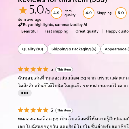
5.0
/5
Item
4.9
4.9
5.0
Shipping
quality
item average
Buyer highlights, summarized by AI
Beautiful
Fast shipping
Great quality
Happy cust
Filter
Quality (10)
Shipping & Packaging (6)
Appearance (
by
category
5
5
This item
out
ฉันชอบเล่นที่ ทดลองเล่นสล็อต pg มาก เพราะแต่ละเกมม
of
5
ไม่ถึงสิบสปินก็ได้โบนัสใหญ่แล้ว ระบบฝากถอนก็ไวมาก ใช
stars
L
i
5
5
This item
s
out
ทดลองเล่นสล็อต pg เป็นเว็บสล็อตที่ให้ความรู้สึกปลอด
of
t
5
เลย โบนัสแจกทุกวัน แถมยังมีโปรโมชั่นสำหรับสมาชิกให
i
stars