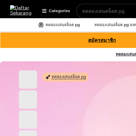
Skip
Search
ทดลอง
to
Categories
for
เล่น
Content
items
สล็อต
or
ทดลองเล่นสล็อต pg
ทดลองเล่นสล็อต pg ลงท
pg
shops
สมัครสมาชิก
ทดลองเล่นส
ทดลองเล่นสล็อต pg