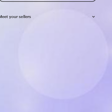
Meet your sellers