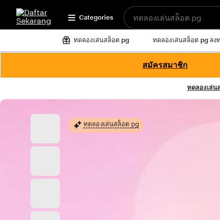
Skip
Search
ทดลอง
to
Categories
for
เล่น
Content
items
สล็อต
or
ทดลองเล่นสล็อต pg
ทดลองเล่นสล็อต pg ลงท
pg
shops
สมัครสมาชิก
ทดลองเล่นส
ทดลองเล่นสล็อต pg