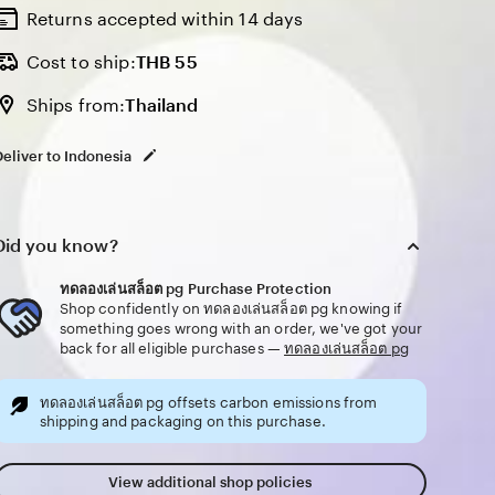
Returns accepted
within 14 days
Cost to ship:
THB
55
Ships from:
Thailand
eliver to Indonesia
Did you know?
ทดลองเล่นสล็อต pg Purchase Protection
Shop confidently on ทดลองเล่นสล็อต pg knowing if
something goes wrong with an order, we've got your
back for all eligible purchases —
ทดลองเล่นสล็อต pg
ทดลองเล่นสล็อต pg offsets carbon emissions from
shipping and packaging on this purchase.
View additional shop policies