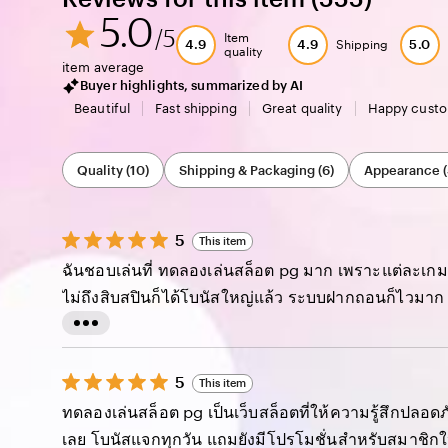
5.0
/5
Item
4.9
4.9
5.0
Shipping
quality
item average
Buyer highlights, summarized by AI
Beautiful
Fast shipping
Great quality
Happy cust
Filter
Quality (10)
Shipping & Packaging (6)
Appearance (
by
category
5
5
This item
out
ฉันชอบเล่นที่ ทดลองเล่นสล็อต pg มาก เพราะแต่ละเกมม
of
5
ไม่ถึงสิบสปินก็ได้โบนัสใหญ่แล้ว ระบบฝากถอนก็ไวมาก ใช
stars
L
i
5
5
This item
s
out
ทดลองเล่นสล็อต pg เป็นเว็บสล็อตที่ให้ความรู้สึกปลอด
of
t
5
เลย โบนัสแจกทุกวัน แถมยังมีโปรโมชั่นสำหรับสมาชิกให
i
stars