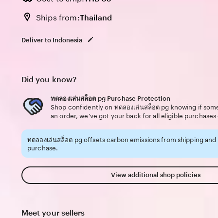
Ships from:
Thailand
Deliver to Indonesia
Did you know?
ทดลองเล่นสล็อต pg Purchase Protection
Shop confidently on ทดลองเล่นสล็อต pg knowing if som
an order, we've got your back for all eligible purchase
ทดลองเล่นสล็อต pg offsets carbon emissions from shipping and
purchase.
View additional shop policies
Meet your sellers