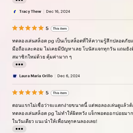
L
i
Tracy Thew
Dec 16, 2024
s
5
t
5
This item
out
i
of
ทดลองเล่นสล็อต pg เป็นเว็บสล็อตที่ให้ความรู้สึกปลอดภัยแล
5
n
stars
มือถือและคอม ไม่เคยมีปัญหาเลย โบนัสแจกทุกวัน แถมยัง
g
สมาชิกใหม่ด้วย คุ้มค่ามาก ๆ
r
e
L
v
i
Laura Maria Grillo
Dec 6, 2024
i
s
e
5
t
5
This item
out
w
i
of
ตอนแรกไม่เชื่อว่าจะแตกง่ายขนาดนี้ แต่พอลองเล่นดูแล้วต
5
b
n
stars
ทดลองเล่นสล็อต pg ไม่ทำให้ผิดหวัง แจ็กพอตออกบ่อยมาก 
y
g
ในวันเดียว แนะนำให้เพื่อนทุกคนลองเลย!
T
r
r
e
L