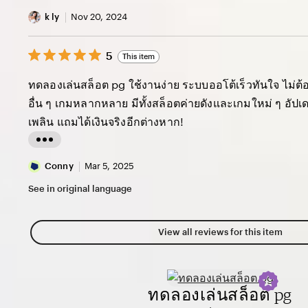
a
v
i
k ly
Nov 20, 2024
c
i
s
y
e
5
t
5
This item
out
T
w
i
of
ทดลองเล่นสล็อต pg ใช้งานง่าย ระบบออโต้เร็วทันใจ ไม่ต
5
h
b
n
stars
อื่น ๆ เกมหลากหลาย มีทั้งสล็อตค่ายดังและเกมใหม่ ๆ อัป
e
y
g
เพลิน แถมได้เงินจริงอีกต่างหาก!
w
L
r
a
e
L
u
v
i
Conny
Mar 5, 2025
r
i
s
See in original language
a
e
t
M
w
i
View all reviews for this item
a
b
n
r
y
g
i
k
r
ทดลองเล่นสล็อต pg
a
l
e