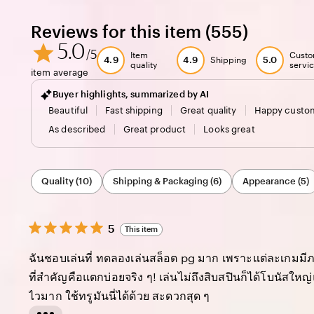
Reviews for this item (555)
5.0
/5
Item
Custo
4.9
4.9
5.0
Shipping
quality
servi
item average
Buyer highlights, summarized by AI
Beautiful
Fast shipping
Great quality
Happy custo
As described
Great product
Looks great
Filter
Quality (10)
Shipping & Packaging (6)
Appearance (5)
by
category
5
5
This item
out
of
ฉันชอบเล่นที่ ทดลองเล่นสล็อต pg มาก เพราะแต่ละเกมมี
5
stars
ที่สำคัญคือแตกบ่อยจริง ๆ! เล่นไม่ถึงสิบสปินก็ได้โบนัสให
ไวมาก ใช้ทรูมันนี่ได้ด้วย สะดวกสุด ๆ