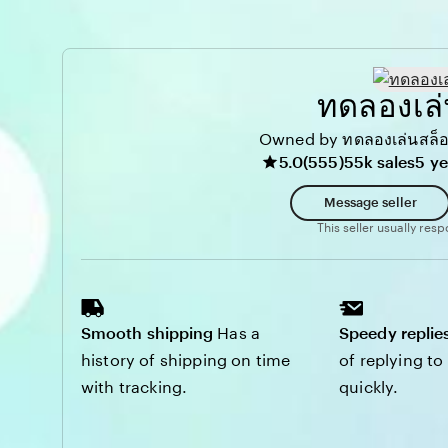
n
h
a
e
g
e
u
w
r
w
r
b
e
a
y
ทดลองเล่
v
M
k
i
Owned by ทดลองเล่นสล็
a
l
e
5.0
(555)
55k sales
5 ye
r
y
w
i
Message seller
b
a
This seller usually res
y
G
C
r
o
i
n
Smooth shipping
Has a
Speedy replie
l
n
history of shipping on time
of replying t
l
y
with tracking.
quickly.
o