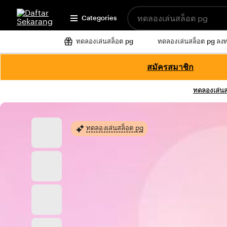
Skip
Search
ทดลอง
to
Categories
for
เล่น
Content
items
สล็อต
or
ทดลองเล่นสล็อต pg
ทดลองเล่นสล็อต pg ลงท
pg
shops
สมัครสมาชิก
ทดลองเล่นส
ทดลองเล่นสล็อต pg