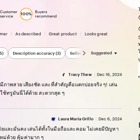
Customer
Buyers
100%
service
recommend
omer
As described
Great product
Looks great
Suggested
5)
Description accuracy (3)
Seller service (2)
Sizing & Fit (1)
Tracy Thew
Dec 16, 2024
ีภาพสวย เสียงชัด และที่สำคัญคือแตกบ่อยจริง ๆ! เล่น
้ทรูมันนี่ได้ด้วย สะดวกสุด ๆ
Laura Maria Grillo
Dec 6, 2024
ภัยและมั่นคง เล่นได้ทั้งในมือถือและคอม ไม่เคยมีปัญหา
ม่ด้วย คุ้มค่ามาก ๆ