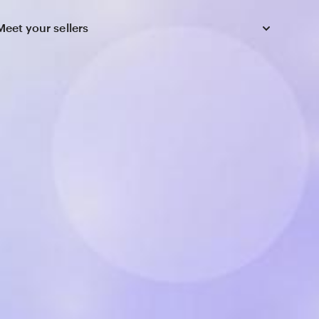
Meet your sellers