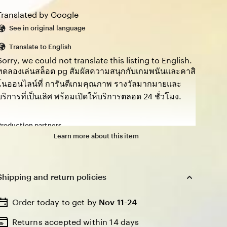
full
Translated by Google
description
See in original language
Translate to English
Sorry, we could not translate this listing to English.
ทดลองเล่นสล็อต pg สัมผัสความสนุกกับเกมพนันและคาสิ
โนออนไลน์ที่ การันตีเกมคุณภาพ รางวัลมากมายและ
บริการที่เป็นเลิศ พร้อมเปิดให้บริการตลอด 24 ชั่วโมง.
Production partners
Learn more about this item
ทดลองเล่นสล็อต pg makes this item with help from
Paperworks, The Netherlands
View all
Shipping and return policies
Order today to get by
Nov 11-24
Returns accepted
within 14 days