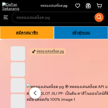
ทดลอง
ทดลองเล่นสล็อต pg
Skip
เล่น
to
Search
Browse
สล็อต
ontent
for
pg
items
or
สมัครสมาชิก
เข้าสู่ระบบ
shops
ทดลองเล่นสล็อต pg