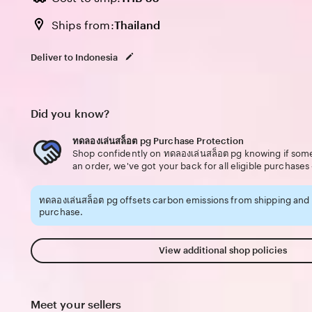
Ships from:
Thailand
Deliver to Indonesia
Did you know?
ทดลองเล่นสล็อต pg Purchase Protection
Shop confidently on ทดลองเล่นสล็อต pg knowing if som
an order, we've got your back for all eligible purchase
ทดลองเล่นสล็อต pg offsets carbon emissions from shipping and
purchase.
View additional shop policies
Meet your sellers