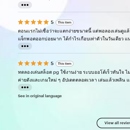
n
L
g
i
5
r
5
This item
s
out
e
ตอนแรกไม่เชื่อว่าจะแตกง่ายขนาดนี้ แต่พอลองเล่นดูแล้
of
t
5
v
แจ็กพอตออกบ่อยมาก ได้กำไรเกือบเท่าตัวในวันเดียว แ
i
stars
i
n
L
e
g
i
w
5
r
5
This item
s
out
b
e
ทดลองเล่นสล็อต pg ใช้งานง่าย ระบบออโต้เร็วทันใจ ไม
of
t
y
5
v
ค่ายดังและเกมใหม่ ๆ อัปเดตตลอดเวลา เล่นแล้วเพลิน แถ
i
stars
T
i
n
L
r
e
See in original language
g
i
a
w
r
s
c
b
e
t
y
y
v
i
View all revie
T
L
i