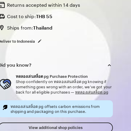
Returns accepted
within 14 days
Cost to ship:
THB
55
Ships from:
Thailand
eliver to Indonesia
Did you know?
ทดลองเล่นสล็อต pg Purchase Protection
Shop confidently on ทดลองเล่นสล็อต pg knowing if
something goes wrong with an order, we've got your
back for all eligible purchases —
ทดลองเล่นสล็อต pg
ทดลองเล่นสล็อต pg offsets carbon emissions from
shipping and packaging on this purchase.
View additional shop policies