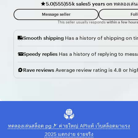
5.0
(555)
55k sales
5 years on ทดลองเล่น
r
i
i
e
Message seller
Fol
l
w
This seller usually responds
within a few hours
l
b
o
Smooth shipping
Has a history of shipping on t
y
C
Speedy replies
Has a history of replying to mess
o
n
Rave reviews
Average review rating is 4.8 or hig
n
y
ทดลองเล่นสล็อต pg 🎿 ค่ายใหญ่ APIแท้ เว็บสล็อตมาแรง
2025 แตกง่าย จ่ายจริง