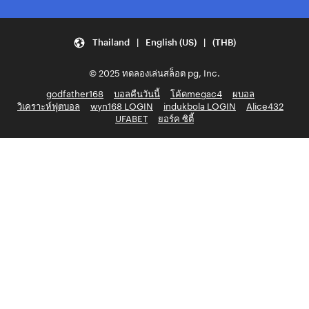
Thailand | English (US) | (THB)
© 2025 ทดลองเล่นสล็อต pg, Inc.
godfather168
บอลคืนวันนี้
โค้ดmegac4
ผบอล
วิเคราะห์ฟุตบอล
wyn168 LOGIN
indukbola LOGIN
Alice432
UFABET
ยอร์ค ซิตี้