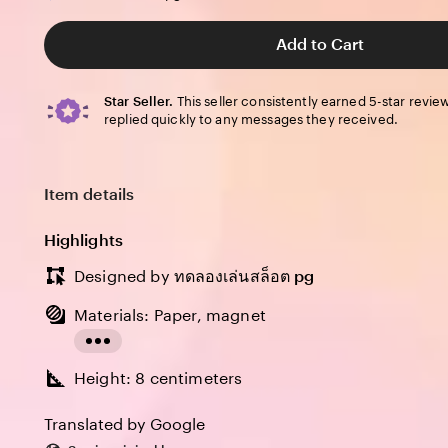
5
stars
Add to Cart
Star Seller.
This seller consistently earned 5-star revie
replied quickly to any messages they received.
Item details
Highlights
Designed by
ทดลองเล่นสล็อต pg
Materials: Paper, magnet
Read
Height: 8 centimeters
the
full
Translated by Google
description