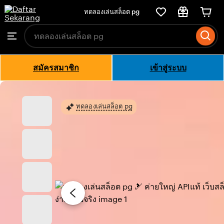
ทดลอง
ทดลองเล่นสล็อต pg
Skip
เล่น
to
Search
Browse
สล็อต
ontent
for
pg
items
or
สมัครสมาชิก
เข้าสู่ระบบ
shops
ทดลองเล่นสล็อต pg