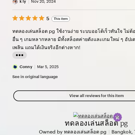
a
v
i
k ly
Nov 20, 2024
c
i
s
y
e
5
t
5
This item
out
T
w
i
of
ทดลองเล่นสล็อต pg ใช้งานง่าย ระบบออโต้เร็วทันใจ ไม่ต
5
h
b
n
stars
อื่น ๆ เกมหลากหลาย มีทั้งสล็อตค่ายดังและเกมใหม่ ๆ อัป
e
y
g
เพลิน แถมได้เงินจริงอีกต่างหาก!
w
L
r
a
e
L
u
v
i
Conny
Mar 5, 2025
r
i
s
See in original language
a
e
t
M
w
i
View all reviews for this item
a
b
n
r
y
g
i
k
r
ทดลองเล่นสล็อต pg
a
l
e
G
y
Owned by ทดลองเล่นสล็อต pg
|
Bangkok, 
v