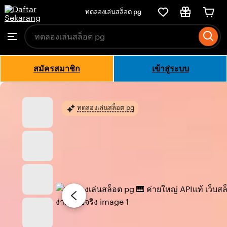
ทดลอง
ทดลองเล่นสล็อต pg
Skip
เล่น
to
Search
Browse
สล็อต
ontent
for
pg
items
or
สมัครสมาชิก
เข้าสู่ระบบ
shops
ทดลองเล่นสล็อต pg