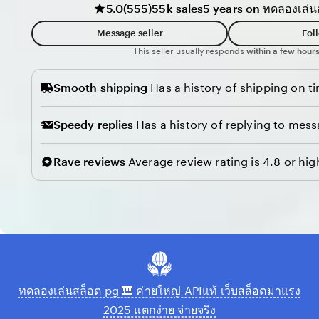
5.0
(555)
55k sales
5 years on ทดลองเล่น
r
i
i
e
Message seller
Fol
l
w
This seller usually responds
within a few hours
l
b
o
Smooth shipping
Has a history of shipping on t
y
C
Speedy replies
Has a history of replying to mess
o
n
Rave reviews
Average review rating is 4.8 or hig
n
y
ทดลองเล่นสล็อต pg 🎹 ค่ายใหญ่ APIแท้ เว็บสล็อตมาแรง
2025 แตกง่าย จ่ายจริง