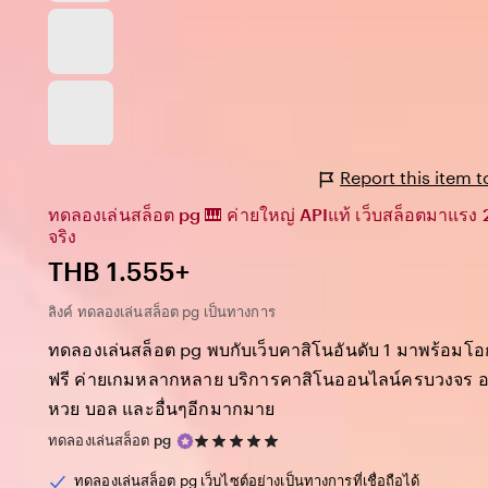
Report this item 
ทดลองเล่นสล็อต pg 🎹 ค่ายใหญ่ APIแท้ เว็บสล็อตมาแรง 
จริง
Price:
THB 1.555+
ลิงค์ ทดลองเล่นสล็อต pg เป็นทางการ
ทดลองเล่นสล็อต pg พบกับเว็บคาสิโนอันดับ 1 มาพร้อมโ
ฟรี ค่ายเกมหลากหลาย บริการคาสิโนออนไลน์ครบวงจร อา
หวย บอล และอื่นๆอีกมากมาย
5
ทดลองเล่นสล็อต pg
out
of
ทดลองเล่นสล็อต pg เว็บไซต์อย่างเป็นทางการที่เชื่อถือได้