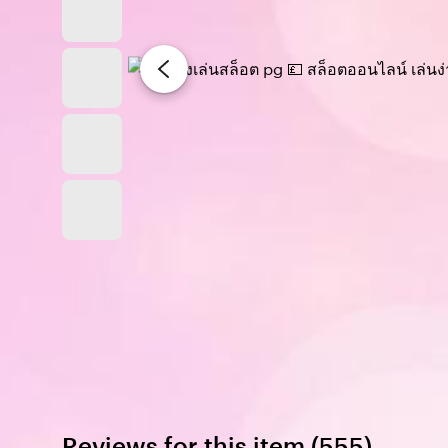
Reviews for this item (555)