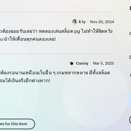
k ly
Nov 20, 2024
วต้องยอมรับเลยว่า ทดลองเล่นสล็อต pg ไม่ทำให้ผิดหวัง
D
นะนำให้เพื่อนทุกคนลองเลย!
Conny
Mar 5, 2025
่ต้องรอนานเหมือนเว็บอื่น ๆ เกมหลากหลาย มีทั้งสล็อต
มได้เงินจริงอีกต่างหาก!
ws for this item