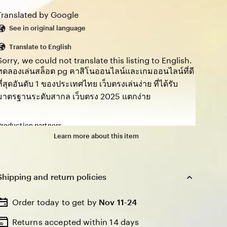
full
Translated by Google
description
See in original language
Translate to English
Sorry, we could not translate this listing to English.
ทดลองเล่นสล็อต pg คาสิโนออนไลน์และเกมออนไลน์ที่ดี
ที่สุดอันดับ 1 ของประเทศไทย เว็บตรงเล่นง่าย ที่ได้รับ
มาตรฐานระดับสากล เว็บตรง 2025 แตกง่าย
Production partners
Learn more about this item
ทดลองเล่นสล็อต pg makes this item with help from
Paperworks, The Netherlands
View all
Shipping and return policies
Order today to get by
Nov 11-24
Returns accepted
within 14 days