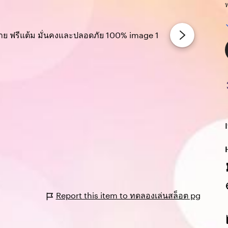
Report this item to ทดลองเล่นสล็อต pg