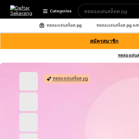
Skip
Search
ทดลอง
to
Categories
for
เล่น
Content
items
สล็อต
or
ทดลองเล่นสล็อต pg
ทดลองเล่นสล็อต pg ลงท
pg
shops
สมัครสมาชิก
ทดลองเล่นส
ทดลองเล่นสล็อต pg