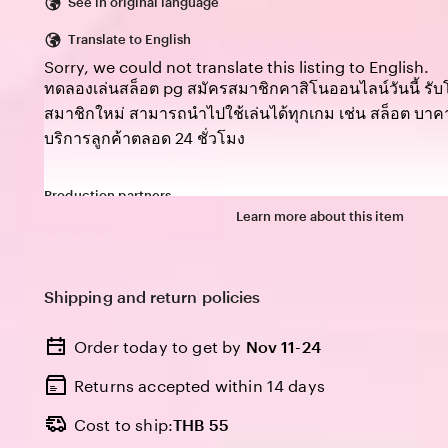
See in original language
Translate to English
Sorry, we could not translate this listing to English.
ทดลองเล่นสล็อต pg สมัครสมาชิกคาสิโนออนไลน์วันนี้ รับโ
สมาชิกใหม่ สามารถนำไปใช้เล่นได้ทุกเกม เช่น สล็อต บาคา
บริการลูกค้าตลอด 24 ชั่วโมง
Production partners
Learn more about this item
ทดลองเล่นสล็อต pg makes this item with help from
Paperworks, The Netherlands
View all
Shipping and return policies
Order today to get by
Nov 11-24
Returns accepted
within 14 days
Cost to ship:
THB
55