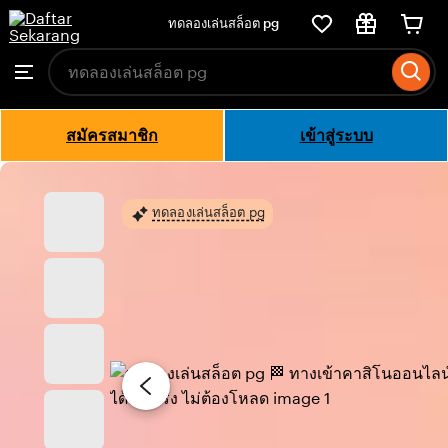
ทดลอง
ทดลองเล่นสล็อต pg
Skip
เล่น
to
Search
Browse
สล็อต
ontent
for
pg
items
or
สมัครสมาชิก
เข้าสู่ระบบ
shops
ทดลองเล่นสล็อต pg