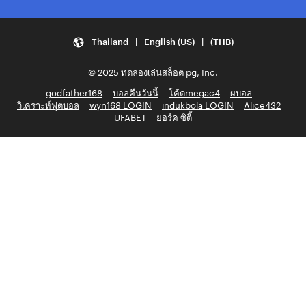
Thailand | English (US) | (THB)
© 2025 ทดลองเล่นสล็อต pg, Inc.
godfather168
บอลคืนวันนี้
โค้ดmegac4
ผบอล
วิเคราะห์ฟุตบอล
wyn168 LOGIN
indukbola LOGIN
Alice432
UFABET
ยอร์ค ซิตี้