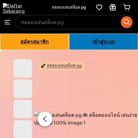
ทดลอง
ทดลองเล่นสล็อต pg
Skip
เล่น
to
Search
Browse
สล็อต
ontent
for
pg
items
or
สมัครสมาชิก
เข้าสู่ระบบ
shops
ทดลองเล่นสล็อต pg