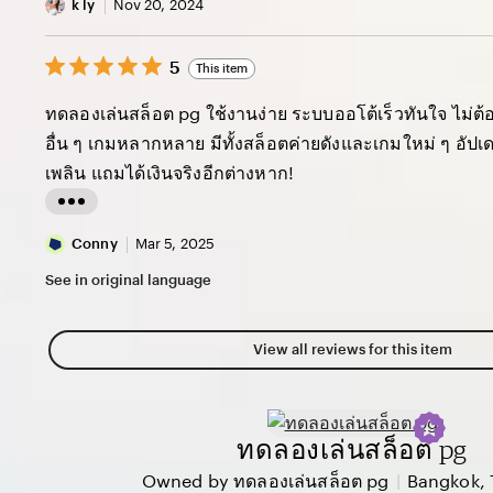
a
v
i
k ly
Nov 20, 2024
c
i
s
y
e
5
t
5
This item
out
T
w
i
of
ทดลองเล่นสล็อต pg ใช้งานง่าย ระบบออโต้เร็วทันใจ ไม่ต
5
h
b
n
stars
อื่น ๆ เกมหลากหลาย มีทั้งสล็อตค่ายดังและเกมใหม่ ๆ อัป
e
y
g
เพลิน แถมได้เงินจริงอีกต่างหาก!
w
L
r
a
e
L
u
v
i
Conny
Mar 5, 2025
r
i
s
See in original language
a
e
t
M
w
i
View all reviews for this item
a
b
n
r
y
g
i
k
r
ทดลองเล่นสล็อต pg
a
l
e
G
y
Owned by ทดลองเล่นสล็อต pg
|
Bangkok, 
v