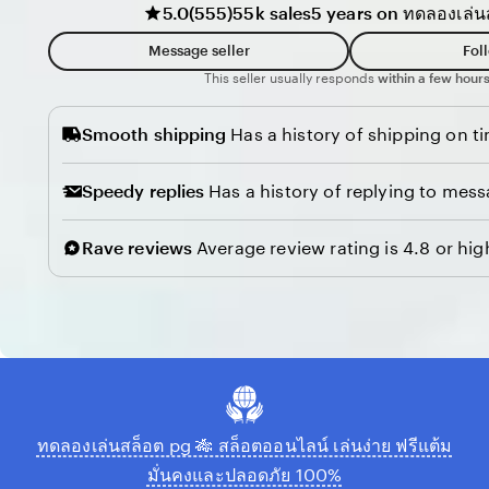
5.0
(555)
55k sales
5 years on ทดลองเล่น
r
i
i
e
Message seller
Fol
l
w
This seller usually responds
within a few hours
l
b
o
Smooth shipping
Has a history of shipping on t
y
C
Speedy replies
Has a history of replying to mess
o
n
Rave reviews
Average review rating is 4.8 or hig
n
y
ทดลองเล่นสล็อต pg 🎋 สล็อตออนไลน์ เล่นง่าย ฟรีแต้ม
มั่นคงและปลอดภัย 100%