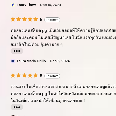
i
Tracy Thew
Dec 16, 2024
s
5
t
5
This item
out
i
of
ทดลองเล่นสล็อต pg เป็นเว็บสล็อตที่ให้ความรู้สึกปลอดภัยแล
5
n
stars
มือถือและคอม ไม่เคยมีปัญหาเลย โบนัสแจกทุกวัน แถมยัง
g
สมาชิกใหม่ด้วย คุ้มค่ามาก ๆ
r
e
L
v
i
Laura Maria Grillo
Dec 6, 2024
i
s
e
5
t
5
This item
out
w
i
of
ตอนแรกไม่เชื่อว่าจะแตกง่ายขนาดนี้ แต่พอลองเล่นดูแล้วต
5
b
n
stars
ทดลองเล่นสล็อต pg ไม่ทำให้ผิดหวัง แจ็กพอตออกบ่อยมาก 
y
g
ในวันเดียว แนะนำให้เพื่อนทุกคนลองเลย!
T
r
r
e
L