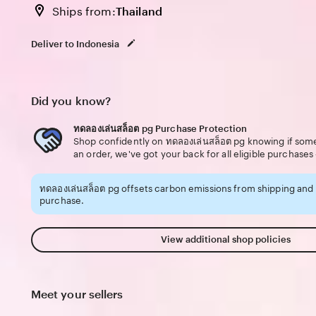
Ships from:
Thailand
Deliver to Indonesia
Did you know?
ทดลองเล่นสล็อต pg Purchase Protection
Shop confidently on ทดลองเล่นสล็อต pg knowing if som
an order, we've got your back for all eligible purchase
ทดลองเล่นสล็อต pg offsets carbon emissions from shipping and
purchase.
View additional shop policies
Meet your sellers