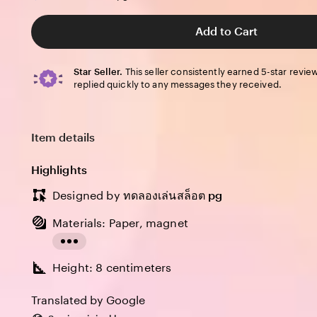
5
stars
Add to Cart
Star Seller.
This seller consistently earned 5-star revie
replied quickly to any messages they received.
Item details
Highlights
Designed by
ทดลองเล่นสล็อต pg
Materials: Paper, magnet
Read
Height: 8 centimeters
the
full
Translated by Google
description