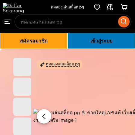
ทดลอง
ทดลองเล่นสล็อต pg
Skip
เล่น
to
Search
Browse
สล็อต
ontent
for
pg
items
or
สมัครสมาชิก
เข้าสู่ระบบ
shops
ทดลองเล่นสล็อต pg