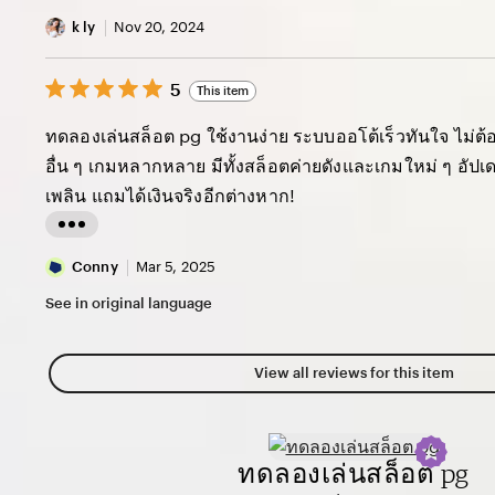
a
v
i
k ly
Nov 20, 2024
c
i
s
y
e
5
t
5
This item
out
T
w
i
of
ทดลองเล่นสล็อต pg ใช้งานง่าย ระบบออโต้เร็วทันใจ ไม่ต
5
h
b
n
stars
อื่น ๆ เกมหลากหลาย มีทั้งสล็อตค่ายดังและเกมใหม่ ๆ อัป
e
y
g
เพลิน แถมได้เงินจริงอีกต่างหาก!
w
L
r
a
e
L
u
v
i
Conny
Mar 5, 2025
r
i
s
See in original language
a
e
t
M
w
i
View all reviews for this item
a
b
n
r
y
g
i
k
r
ทดลองเล่นสล็อต pg
a
l
e