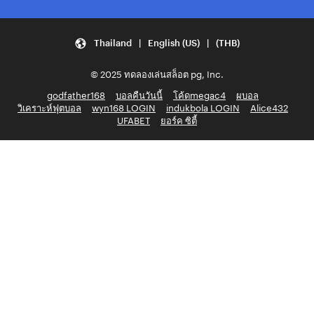
Thailand | English (US) | (THB)
© 2025 ทดลองเล่นสล็อต pg, Inc.
godfather168
บอลคืนวันนี้
โค้ดmegac4
ผบอล
วิเคราะห์ฟุตบอล
wyn168 LOGIN
indukbola LOGIN
Alice432
UFABET
ยอร์ค ซิตี้