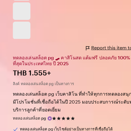
Report this item 
ทดลองเล่นสล็อต pg 🛹 คาสิโนสด แต้มฟรี ปลอดภัย 100% เ
ที่สุดในประเทศไทย ปี 2025
Price:
THB 1.555+
ลิงค์ ทดลองเล่นสล็อต pg เป็นทางการ
ทดลองเล่นสล็อต pg เว็บคาสิโน ที่ทำให้ทุกการทดลองสนุก
มีโปรโมชั่นที่เชื่อถือได้ในปี 2025 มอบประสบการณ์ระดับ
บริการลูกค้าที่ยอดเยี่ยม
5
ทดลองเล่นสล็อต pg
out
of
ทดลองเล่นสล็อต pg เว็บไซต์อย่างเป็นทางการที่เชื่อถือได้