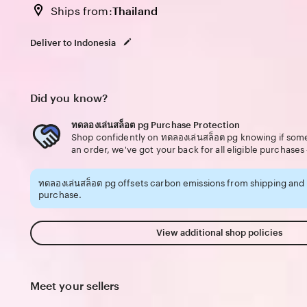
Ships from:
Thailand
Deliver to Indonesia
Did you know?
ทดลองเล่นสล็อต pg Purchase Protection
Shop confidently on ทดลองเล่นสล็อต pg knowing if som
an order, we've got your back for all eligible purchase
ทดลองเล่นสล็อต pg offsets carbon emissions from shipping and
purchase.
View additional shop policies
Meet your sellers