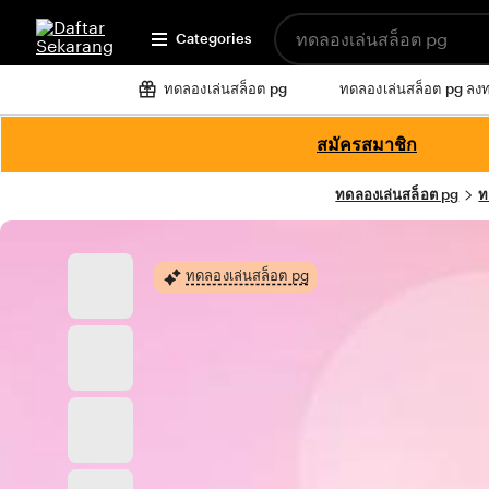
Skip
Search
ทดลอง
to
Categories
for
เล่น
Content
items
สล็อต
or
ทดลองเล่นสล็อต pg
ทดลองเล่นสล็อต pg ลงท
pg
shops
สมัครสมาชิก
ทดลองเล่นสล็อต pg
ท
ทดลองเล่นสล็อต pg