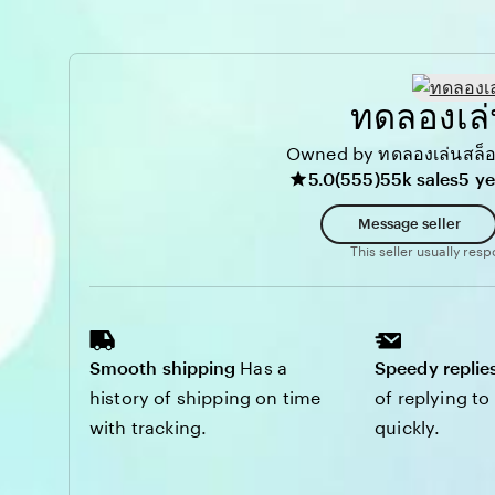
n
h
a
e
g
e
u
w
r
w
r
b
e
a
y
ทดลองเล่
v
M
k
i
Owned by ทดลองเล่นสล็
a
l
e
5.0
(555)
55k sales
5 ye
r
y
w
i
Message seller
b
a
This seller usually res
y
G
C
r
o
i
n
Smooth shipping
Has a
Speedy replie
l
n
history of shipping on time
of replying t
l
y
with tracking.
quickly.
o