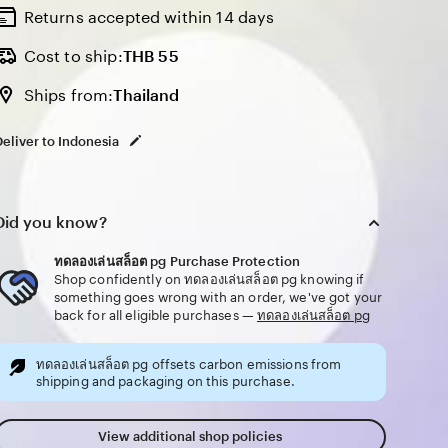
Returns accepted
within 14 days
Cost to ship:
THB
55
Ships from:
Thailand
eliver to Indonesia
Did you know?
ทดลองเล่นสล็อต pg Purchase Protection
Shop confidently on ทดลองเล่นสล็อต pg knowing if
something goes wrong with an order, we've got your
back for all eligible purchases —
ทดลองเล่นสล็อต pg
ทดลองเล่นสล็อต pg offsets carbon emissions from
shipping and packaging on this purchase.
View additional shop policies