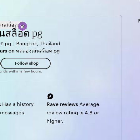
นสล็อต pg
อต pg
|
Bangkok, Thailand
ars on ทดลองเล่นสล็อต pg
Follow shop
ponds
within a few hours.
s
Has a history
Rave reviews
Average
o messages
review rating is 4.8 or
higher.