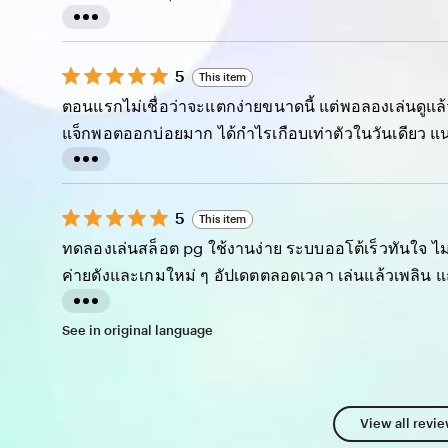
n
L
g
i
5
r
5
This item
s
out
e
ตอนแรกไม่เชื่อว่าจะแตกง่ายขนาดนี้ แต่พอลองเล่นดูแล้
of
t
5
v
แจ็กพอตออกบ่อยมาก ได้กำไรเกือบเท่าตัวในวันเดียว แ
i
stars
i
n
L
e
g
i
w
5
r
5
This item
s
out
b
e
ทดลองเล่นสล็อต pg ใช้งานง่าย ระบบออโต้เร็วทันใจ ไม
of
t
y
5
v
ค่ายดังและเกมใหม่ ๆ อัปเดตตลอดเวลา เล่นแล้วเพลิน แถ
i
stars
T
i
n
L
r
e
See in original language
g
i
a
w
r
s
c
b
e
t
y
y
v
i
View all revie
T
L
i