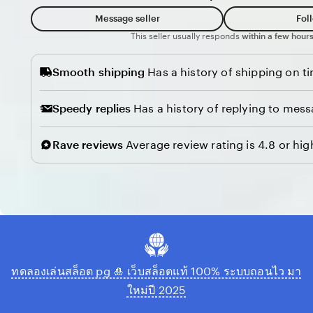
i
e
Message seller
Fol
l
w
This seller usually responds
within a few hours
l
b
o
Smooth shipping
Has a history of shipping on t
y
C
Speedy replies
Has a history of replying to mess
o
n
Rave reviews
Average review rating is 4.8 or hig
n
y
ทดลองเล่นสล็อต pg 🎍 เว็บสล็อตแท้ 100% ระบบถอนไว มา
ใหม่ปี 2025