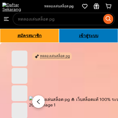
ทดลอง
ทดลองเล่นสล็อต pg
Skip
เล่น
to
Search
Browse
สล็อต
ontent
for
pg
items
or
สมัครสมาชิก
เข้าสู่ระบบ
shops
ทดลองเล่นสล็อต pg