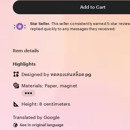
stars
Add to Cart
Star Seller.
This seller consistently earned 5-star revie
replied quickly to any messages they received.
Item details
Highlights
Designed by
ทดลองเล่นสล็อต pg
Materials: Paper, magnet
Read
Height: 8 centimeters
the
full
Translated by Google
description
See in original language