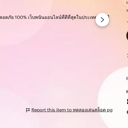
Report this item to ทดลองเล่นสล็อต pg