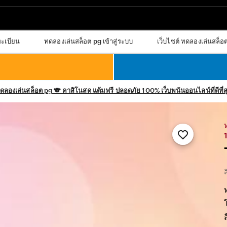
ะเบียน
ทดลองเล่นสล็อต pg เข้าสู่ระบบ
เว็บไซต์ ทดลองเล่นสล็อ
ดลองเล่นสล็อต pg 🐨 คาสิโนสด แต้มฟรี ปลอดภัย 100% เว็บพนันออนไลน์ที่ดีที
Add
to
Favorites
ล