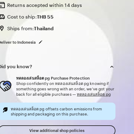
Returns accepted
within 14 days
Cost to ship:
THB
55
Ships from:
Thailand
eliver to Indonesia
Did you know?
ทดลองเล่นสล็อต pg Purchase Protection
Shop confidently on ทดลองเล่นสล็อต pg knowing if
something goes wrong with an order, we've got your
back for all eligible purchases —
ทดลองเล่นสล็อต pg
ทดลองเล่นสล็อต pg offsets carbon emissions from
shipping and packaging on this purchase.
View additional shop policies