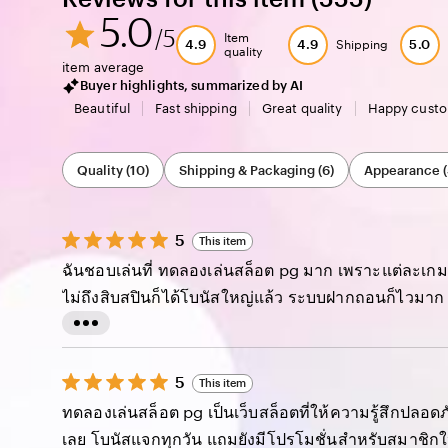
5.0
/5
Item
4.9
4.9
5.0
Shipping
quality
item average
Buyer highlights, summarized by AI
Beautiful
Fast shipping
Great quality
Happy cust
Filter
Quality (10)
Shipping & Packaging (6)
Appearance (
by
category
5
5
This item
out
ฉันชอบเล่นที่ ทดลองเล่นสล็อต pg มาก เพราะแต่ละเกมม
of
5
ไม่ถึงสิบสปินก็ได้โบนัสใหญ่แล้ว ระบบฝากถอนก็ไวมาก ใช
stars
L
i
5
5
This item
s
out
ทดลองเล่นสล็อต pg เป็นเว็บสล็อตที่ให้ความรู้สึกปลอด
of
t
5
เลย โบนัสแจกทุกวัน แถมยังมีโปรโมชั่นสำหรับสมาชิกให
i
stars