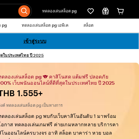
ทดลองเล่นสล็อต pg
ต pg
ทดลองเล่นสล็อต pg เอพีเค
สล็อต
เข้าสู่ระบบ
่สุดในประเทศไทย ปี 2025
ทดลองเล่นสล็อต pg 🐨 คาสิโนสด แต้มฟรี ปลอดภัย
100% เว็บพนันออนไลน์ที่ดีที่สุดในประเทศไทย ปี 2025
Price:
THB 1.555+
ิงค์ ทดลองเล่นสล็อต pg เป็นทางการ
ทดลองเล่นสล็อต pg พบกับเว็บคาสิโนอันดับ 1 มาพร้อม
โอกาส ทดลองเล่นเกมฟรี ค่ายเกมหลากหลาย บริการคา
สิโนออนไลน์ครบวงจร อาทิ สล็อต บาคาร่า หวย บอล