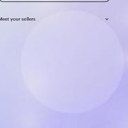
Meet your sellers