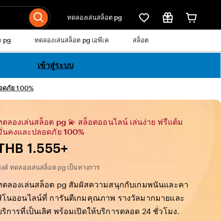
ทดลองเล่นสล็อต pg
ต pg
ทดลองเล่นสล็อต pg เอพีเค
สล็อต
เข้าสู่ระบบ
ลอดภัย 100%
ทดลองเล่นสล็อต pg 💫 สล็อตออนไลน์ เล่นง่าย ฟรีแต้ม
มั่นคงและปลอดภัย 100%
Price:
THB 1.555+
ิงค์ ทดลองเล่นสล็อต pg เป็นทางการ
ทดลองเล่นสล็อต pg สัมผัสความสนุกกับเกมพนันและคา
สิโนออนไลน์ที่ การันตีเกมคุณภาพ รางวัลมากมายและ
บริการที่เป็นเลิศ พร้อมเปิดให้บริการตลอด 24 ชั่วโมง.