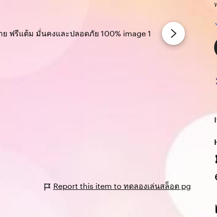
Report this item to ทดลองเล่นสล็อต pg