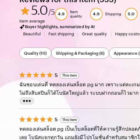
5.0
/5
Item
4.9
4.9
5.0
Shipping
quality
item average
Buyer highlights, summarized by AI
Beautiful
Fast shipping
Great quality
Happy cust
Filter
Quality (10)
Shipping & Packaging (6)
Appearance (
by
category
5
5
This item
out
ฉันชอบเล่นที่ ทดลองเล่นสล็อต pg มาก เพราะแต่ละเกมม
of
5
ไม่ถึงสิบสปินก็ได้โบนัสใหญ่แล้ว ระบบฝากถอนก็ไวมาก ใช
stars
L
i
5
5
This item
s
out
ทดลองเล่นสล็อต pg เป็นเว็บสล็อตที่ให้ความรู้สึกปลอด
of
t
5
เลย โบนัสแจกทุกวัน แถมยังมีโปรโมชั่นสำหรับสมาชิกให
i
stars