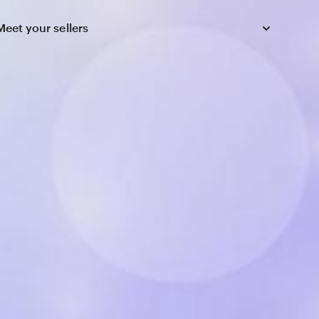
Meet your sellers