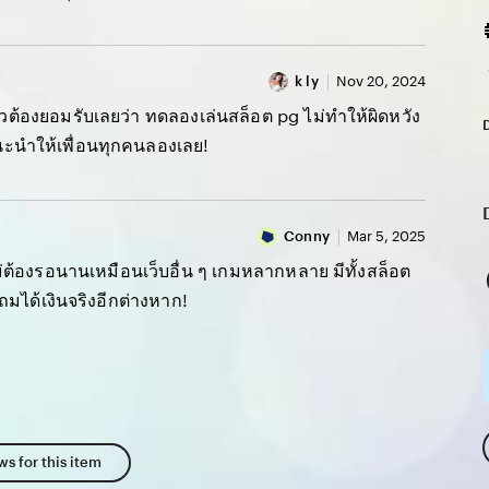
k ly
Nov 20, 2024
วต้องยอมรับเลยว่า ทดลองเล่นสล็อต pg ไม่ทำให้ผิดหวัง
D
นะนำให้เพื่อนทุกคนลองเลย!
Conny
Mar 5, 2025
่ต้องรอนานเหมือนเว็บอื่น ๆ เกมหลากหลาย มีทั้งสล็อต
มได้เงินจริงอีกต่างหาก!
ws for this item