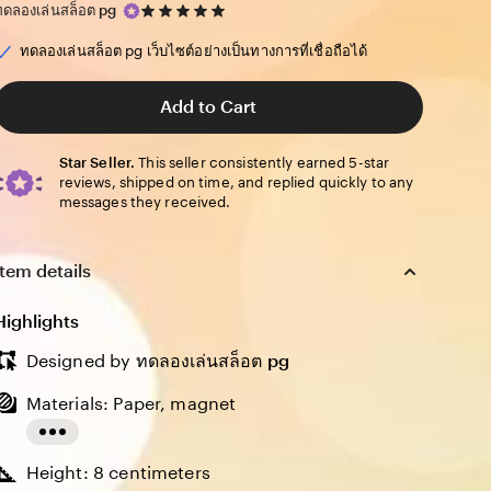
5
ทดลองเล่นสล็อต pg
out
of
ทดลองเล่นสล็อต pg เว็บไซต์อย่างเป็นทางการที่เชื่อถือได้
5
stars
Add to Cart
Star Seller.
This seller consistently earned 5-star
reviews, shipped on time, and replied quickly to any
messages they received.
Item details
Highlights
Designed by
ทดลองเล่นสล็อต pg
Materials: Paper, magnet
Read
Height: 8 centimeters
the