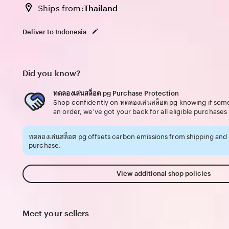
Ships from:
Thailand
Deliver to Indonesia
Did you know?
ทดลองเล่นสล็อต pg Purchase Protection
Shop confidently on ทดลองเล่นสล็อต pg knowing if som
an order, we've got your back for all eligible purchase
ทดลองเล่นสล็อต pg offsets carbon emissions from shipping and
purchase.
View additional shop policies
Meet your sellers