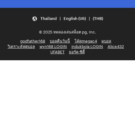
Thailand | English (US) | (THB)
© 2025 ทดลองเล่นสล็อต pg, Inc.
godfather168
บอลคืนวันนี้
โค้ดmegac4
ผบอล
วิเคราะห์ฟุตบอล
wyn168 LOGIN
indukbola LOGIN
Alice432
UFABET
ยอร์ค ซิตี้