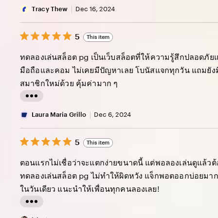
i
Tracy Thew
Dec 16, 2024
s
5
t
5
This item
out
i
of
ทดลองเล่นสล็อต pg เป็นเว็บสล็อตที่ให้ความรู้สึกปลอดภัยแล
5
n
stars
มือถือและคอม ไม่เคยมีปัญหาเลย โบนัสแจกทุกวัน แถมยัง
g
สมาชิกใหม่ด้วย คุ้มค่ามาก ๆ
r
e
L
v
i
Laura Maria Grillo
Dec 6, 2024
i
s
e
5
t
5
This item
out
w
i
of
ตอนแรกไม่เชื่อว่าจะแตกง่ายขนาดนี้ แต่พอลองเล่นดูแล้วต
5
b
n
stars
ทดลองเล่นสล็อต pg ไม่ทำให้ผิดหวัง แจ็กพอตออกบ่อยมาก 
y
g
ในวันเดียว แนะนำให้เพื่อนทุกคนลองเลย!
T
r
r
e
L