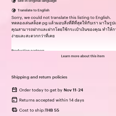
See in original language
Translate to English
Sorry, we could not translate this listing to English.
ทดลองเล่นสล็อต pg แล้วมอบสิ่งที่ดีที่สุดให้กับเรา มาในรู
คุณสามารถฝากและฝากโดยใช้กระเป๋าเงินของคุณ ทำให้ก
ง่ายและสะดวกกว่าที่เคย
Production partners
Learn more about this item
ทดลองเล่นสล็อต pg makes this item with help from
Paperworks, The Netherlands
View all
Shipping and return policies
Order today to get by
Nov 11-24
Returns accepted
within 14 days
Cost to ship:
THB
55