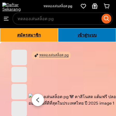
ทดลอง
ทดลองเล่นสล็อต pg
Skip
เล่น
to
Search
Browse
สล็อต
ontent
for
pg
items
or
สมัครสมาชิก
เข้าสู่ระบบ
shops
ทดลองเล่นสล็อต pg