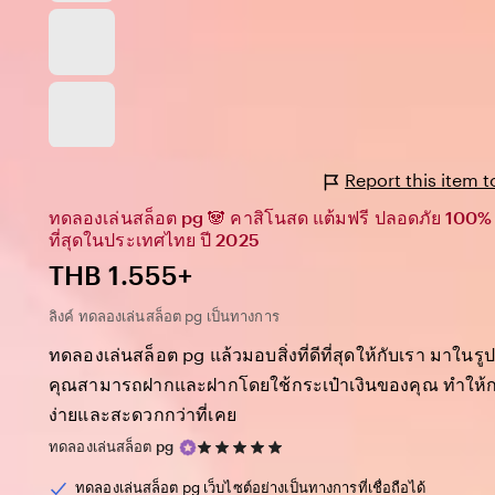
Report this item 
ทดลองเล่นสล็อต pg 🐼 คาสิโนสด แต้มฟรี ปลอดภัย 100% เ
ที่สุดในประเทศไทย ปี 2025
Price:
THB 1.555+
ลิงค์ ทดลองเล่นสล็อต pg เป็นทางการ
ทดลองเล่นสล็อต pg แล้วมอบสิ่งที่ดีที่สุดให้กับเรา มาในร
คุณสามารถฝากและฝากโดยใช้กระเป๋าเงินของคุณ ทำให้
ง่ายและสะดวกกว่าที่เคย
5
ทดลองเล่นสล็อต pg
out
of
ทดลองเล่นสล็อต pg เว็บไซต์อย่างเป็นทางการที่เชื่อถือได้