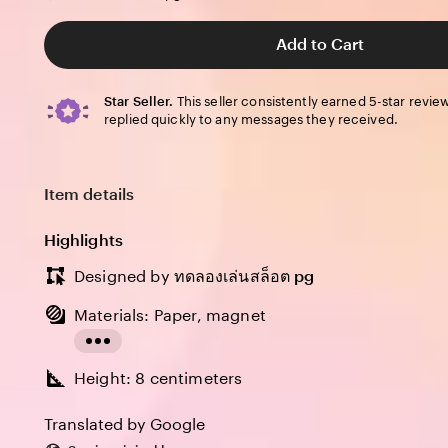
5
stars
Add to Cart
Star Seller.
This seller consistently earned 5-star revie
replied quickly to any messages they received.
Item details
Highlights
Designed by
ทดลองเล่นสล็อต pg
Materials: Paper, magnet
Read
Height: 8 centimeters
the
full
Translated by Google
description