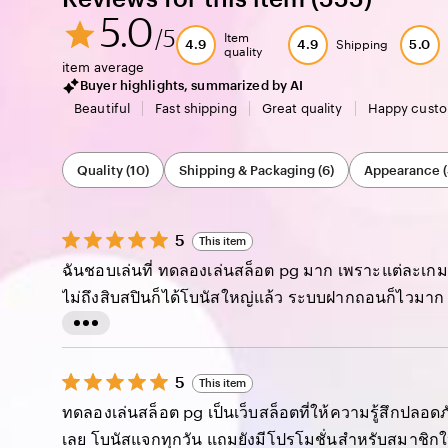
5.0
/5
Item
4.9
4.9
5.0
Shipping
quality
item average
Buyer highlights, summarized by AI
Beautiful
Fast shipping
Great quality
Happy cust
Filter
Quality (10)
Shipping & Packaging (6)
Appearance (
by
category
5
5
This item
out
ฉันชอบเล่นที่ ทดลองเล่นสล็อต pg มาก เพราะแต่ละเกมม
of
5
ไม่ถึงสิบสปินก็ได้โบนัสใหญ่แล้ว ระบบฝากถอนก็ไวมาก ใช
stars
L
i
5
5
This item
s
out
ทดลองเล่นสล็อต pg เป็นเว็บสล็อตที่ให้ความรู้สึกปลอด
of
t
5
เลย โบนัสแจกทุกวัน แถมยังมีโปรโมชั่นสำหรับสมาชิกให
i
stars