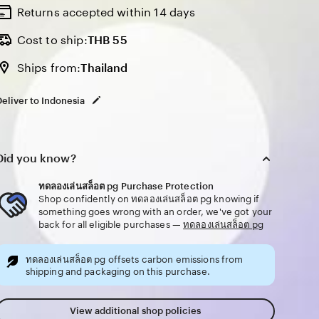
Returns accepted
within 14 days
Cost to ship:
THB
55
Ships from:
Thailand
eliver to Indonesia
Did you know?
ทดลองเล่นสล็อต pg Purchase Protection
Shop confidently on ทดลองเล่นสล็อต pg knowing if
something goes wrong with an order, we've got your
back for all eligible purchases —
ทดลองเล่นสล็อต pg
ทดลองเล่นสล็อต pg offsets carbon emissions from
shipping and packaging on this purchase.
View additional shop policies