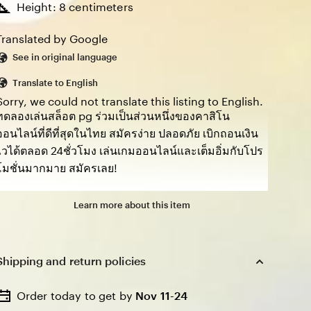
Height: 8 centimeters
the
full
Translated by Google
description
See in original language
Translate to English
Sorry, we could not translate this listing to English.
ทดลองเล่นสล็อต pg ร่วมเป็นส่วนหนึ่งของคาสิโน
ออนไลน์ที่ดีที่สุดในไทย สมัครง่าย ปลอดภัย เบิกถอนเงิน
ไวได้ตลอด 24ชั่วโมง เล่นเกมออนไลน์และเต็มอิ่มกับโปร
โมชั่นมากมาย สมัครเลย!
Learn more about this item
Production partners
ทดลองเล่นสล็อต pg makes this item with help from
Paperworks, The Netherlands
View all
Shipping and return policies
Order today to get by
Nov 11-24