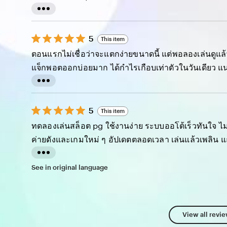
n
L
g
i
5
r
5
This item
s
out
e
ตอนแรกไม่เชื่อว่าจะแตกง่ายขนาดนี้ แต่พอลองเล่นดูแล้
of
t
5
v
แจ็กพอตออกบ่อยมาก ได้กำไรเกือบเท่าตัวในวันเดียว แ
i
stars
i
n
L
e
g
i
w
5
r
5
This item
s
out
b
e
ทดลองเล่นสล็อต pg ใช้งานง่าย ระบบออโต้เร็วทันใจ ไม
of
t
y
5
v
ค่ายดังและเกมใหม่ ๆ อัปเดตตลอดเวลา เล่นแล้วเพลิน แถ
i
stars
T
i
n
L
r
e
See in original language
g
i
a
w
r
s
c
b
e
t
y
y
v
i
View all revie
T
L
i