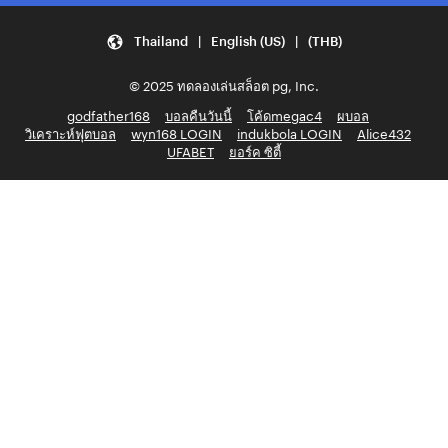
Thailand | English (US) | (THB)
© 2025 ทดลองเล่นสล็อต pg, Inc.
godfather168
บอลคืนวันนี้
โค้ดmegac4
ผบอล
วิเคราะห์ฟุตบอล
wyn168 LOGIN
indukbola LOGIN
Alice432
UFABET
ยอร์ค ซิตี้