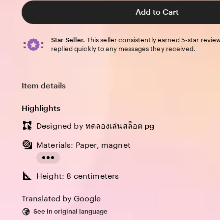
stars
Add to Cart
Star Seller.
This seller consistently earned 5-star revie
replied quickly to any messages they received.
Item details
Highlights
Designed by
ทดลองเล่นสล็อต pg
Materials: Paper, magnet
Read
Height: 8 centimeters
the
full
Translated by Google
description
See in original language