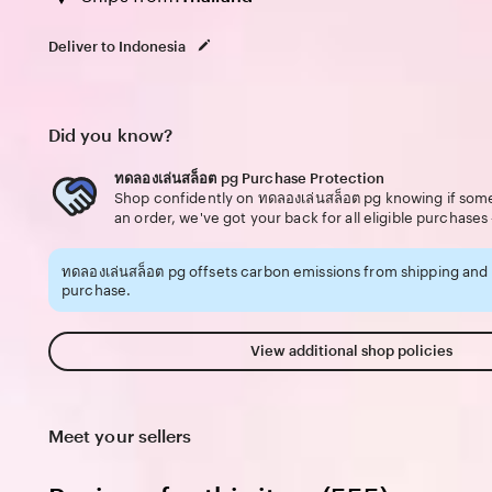
Deliver to Indonesia
Did you know?
ทดลองเล่นสล็อต pg Purchase Protection
Shop confidently on ทดลองเล่นสล็อต pg knowing if som
an order, we've got your back for all eligible purchase
ทดลองเล่นสล็อต pg offsets carbon emissions from shipping and
purchase.
View additional shop policies
Meet your sellers