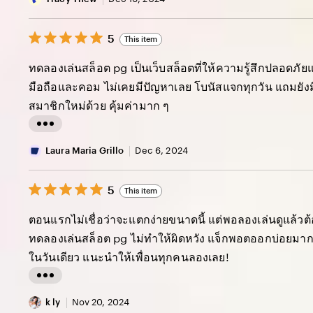
s
5
t
5
This item
out
i
of
ทดลองเล่นสล็อต pg เป็นเว็บสล็อตที่ให้ความรู้สึกปลอดภัยแล
5
n
stars
มือถือและคอม ไม่เคยมีปัญหาเลย โบนัสแจกทุกวัน แถมยัง
g
สมาชิกใหม่ด้วย คุ้มค่ามาก ๆ
r
e
L
v
i
Laura Maria Grillo
Dec 6, 2024
i
s
e
5
t
5
This item
out
w
i
of
ตอนแรกไม่เชื่อว่าจะแตกง่ายขนาดนี้ แต่พอลองเล่นดูแล้วต
5
b
n
stars
ทดลองเล่นสล็อต pg ไม่ทำให้ผิดหวัง แจ็กพอตออกบ่อยมาก 
y
g
ในวันเดียว แนะนำให้เพื่อนทุกคนลองเลย!
T
r
r
e
L
a
v
i
k ly
Nov 20, 2024