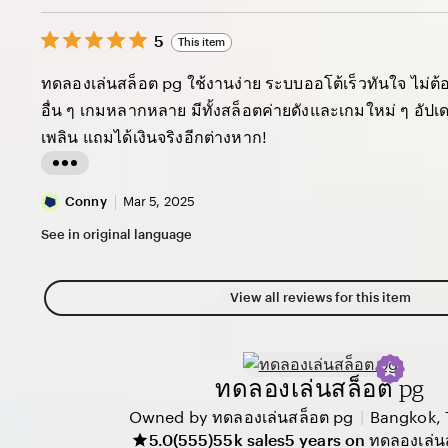
c
i
s
y
e
5
t
5
This item
out
T
w
i
of
ทดลองเล่นสล็อต pg ใช้งานง่าย ระบบออโต้เร็วทันใจ ไม่ต
5
h
b
n
stars
อื่น ๆ เกมหลากหลาย มีทั้งสล็อตค่ายดังและเกมใหม่ ๆ อัป
e
y
g
เพลิน แถมได้เงินจริงอีกต่างหาก!
w
L
r
a
e
L
u
v
i
Conny
Mar 5, 2025
r
i
s
See in original language
a
e
t
M
w
i
View all reviews for this item
a
b
n
r
y
g
i
k
r
ทดลองเล่นสล็อต pg
a
l
e
G
y
Owned by ทดลองเล่นสล็อต pg
|
Bangkok, 
v
5.0
(555)
55k sales
5 years on ทดลองเล่น
r
i