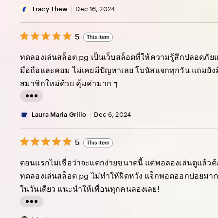
i
Tracy Thew
Dec 16, 2024
s
5
t
5
This item
out
i
of
ทดลองเล่นสล็อต pg เป็นเว็บสล็อตที่ให้ความรู้สึกปลอดภัยแล
5
n
stars
มือถือและคอม ไม่เคยมีปัญหาเลย โบนัสแจกทุกวัน แถมยัง
g
สมาชิกใหม่ด้วย คุ้มค่ามาก ๆ
r
e
L
v
i
Laura Maria Grillo
Dec 6, 2024
i
s
e
5
t
5
This item
out
w
i
of
ตอนแรกไม่เชื่อว่าจะแตกง่ายขนาดนี้ แต่พอลองเล่นดูแล้วต
5
b
n
stars
ทดลองเล่นสล็อต pg ไม่ทำให้ผิดหวัง แจ็กพอตออกบ่อยมาก 
y
g
ในวันเดียว แนะนำให้เพื่อนทุกคนลองเลย!
T
r
r
e
L