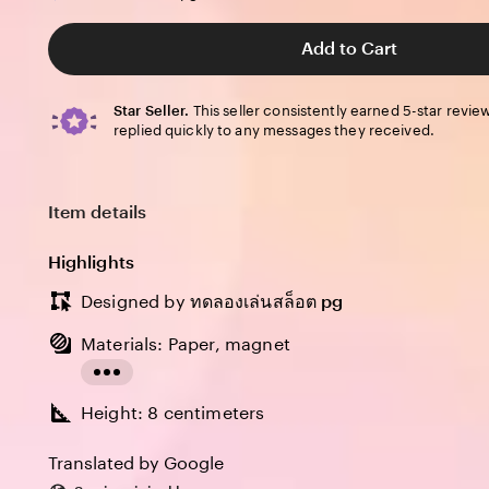
5
stars
Add to Cart
Star Seller.
This seller consistently earned 5-star revie
replied quickly to any messages they received.
Item details
Highlights
Designed by
ทดลองเล่นสล็อต pg
Materials: Paper, magnet
Read
Height: 8 centimeters
the
full
Translated by Google
description