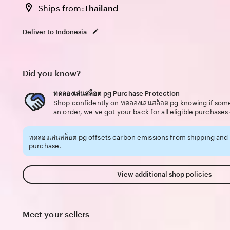
Ships from:
Thailand
Deliver to Indonesia
Did you know?
ทดลองเล่นสล็อต pg Purchase Protection
Shop confidently on ทดลองเล่นสล็อต pg knowing if som
an order, we've got your back for all eligible purchase
ทดลองเล่นสล็อต pg offsets carbon emissions from shipping and
purchase.
View additional shop policies
Meet your sellers