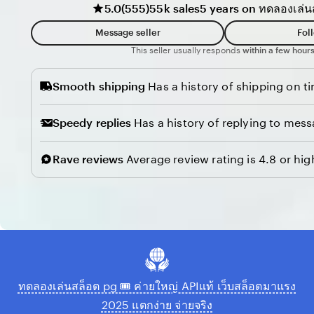
5.0
(555)
55k sales
5 years on ทดลองเล่น
r
i
i
e
Message seller
Fol
l
w
This seller usually responds
within a few hours
l
b
o
Smooth shipping
Has a history of shipping on t
y
C
Speedy replies
Has a history of replying to mess
o
n
Rave reviews
Average review rating is 4.8 or hig
n
y
ทดลองเล่นสล็อต pg 🎟️ ค่ายใหญ่ APIแท้ เว็บสล็อตมาแรง
2025 แตกง่าย จ่ายจริง