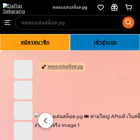
ทดลอง
ทดลองเล่นสล็อต pg
Skip
เล่น
to
Search
Browse
สล็อต
ontent
for
pg
items
or
สมัครสมาชิก
เข้าสู่ระบบ
shops
ทดลองเล่นสล็อต pg