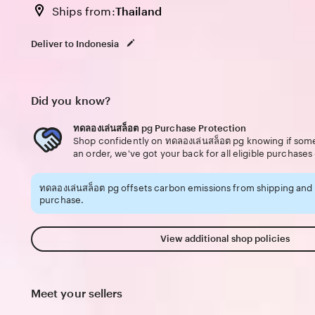
Ships from:
Thailand
Deliver to Indonesia
Did you know?
ทดลองเล่นสล็อต pg Purchase Protection
Shop confidently on ทดลองเล่นสล็อต pg knowing if som
an order, we've got your back for all eligible purchase
ทดลองเล่นสล็อต pg offsets carbon emissions from shipping and
purchase.
View additional shop policies
Meet your sellers