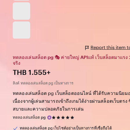
Report this item 
ทดลองเล่นสล็อต pg 🎭 ค่ายใหญ่ APIแท้ เว็บสล็อตมาแรง 
จริง
Price:
THB 1.555+
ลิงค์ ทดลองเล่นสล็อต pg เป็นทางการ
ทดลองเล่นสล็อต pg เว็บสล็อตออนไลน์ ที่ได้รับความนิยมอ
เนื่องจากผู้เล่นสามารถเข้าถึงเกมได้ง่ายผ่านสล็อตเว็บตรง
สบายและความปลอดภัยในการเล่น
5
ทดลองเล่นสล็อต pg
out
of
ทดลองเล่นสล็อต pg เว็บไซต์อย่างเป็นทางการที่เชื่อถือได้