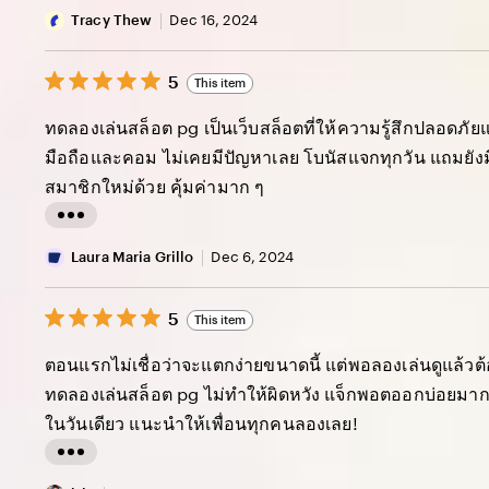
i
Tracy Thew
Dec 16, 2024
s
5
t
5
This item
out
i
of
ทดลองเล่นสล็อต pg เป็นเว็บสล็อตที่ให้ความรู้สึกปลอดภัยแล
5
n
stars
มือถือและคอม ไม่เคยมีปัญหาเลย โบนัสแจกทุกวัน แถมยัง
g
สมาชิกใหม่ด้วย คุ้มค่ามาก ๆ
r
e
L
v
i
Laura Maria Grillo
Dec 6, 2024
i
s
e
5
t
5
This item
out
w
i
of
ตอนแรกไม่เชื่อว่าจะแตกง่ายขนาดนี้ แต่พอลองเล่นดูแล้วต
5
b
n
stars
ทดลองเล่นสล็อต pg ไม่ทำให้ผิดหวัง แจ็กพอตออกบ่อยมาก 
y
g
ในวันเดียว แนะนำให้เพื่อนทุกคนลองเลย!
T
r
r
e
L