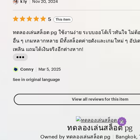
a
v
i
k ly
Nov 20, 2024
c
i
s
y
e
5
t
5
This item
out
T
w
i
of
ทดลองเล่นสล็อต pg ใช้งานง่าย ระบบออโต้เร็วทันใจ ไม่ต
5
h
b
n
stars
อื่น ๆ เกมหลากหลาย มีทั้งสล็อตค่ายดังและเกมใหม่ ๆ อัป
e
y
g
เพลิน แถมได้เงินจริงอีกต่างหาก!
w
L
r
a
e
L
u
v
i
Conny
Mar 5, 2025
r
i
s
See in original language
a
e
t
M
w
i
View all reviews for this item
a
b
n
r
y
g
i
k
r
ทดลองเล่นสล็อต pg
a
l
e
G
y
Owned by ทดลองเล่นสล็อต pg
|
Bangkok, 
v