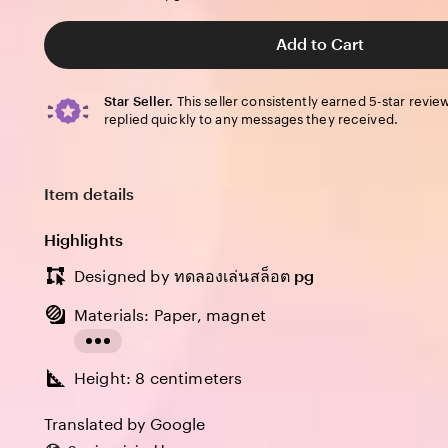
5
stars
Add to Cart
Star Seller.
This seller consistently earned 5-star revie
replied quickly to any messages they received.
Item details
Highlights
Designed by
ทดลองเล่นสล็อต pg
Materials: Paper, magnet
Read
Height: 8 centimeters
the
full
Translated by Google
description