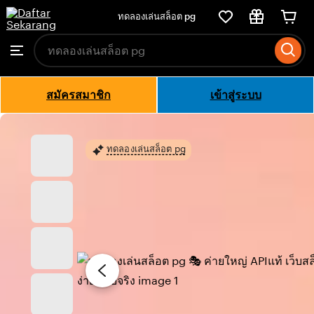
ทดลอง
ทดลองเล่นสล็อต pg
Skip
เล่น
to
Search
Browse
สล็อต
ontent
for
pg
items
or
สมัครสมาชิก
เข้าสู่ระบบ
shops
ทดลองเล่นสล็อต pg