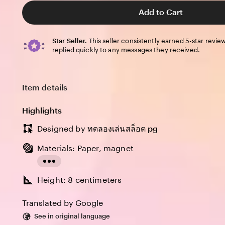
stars
Add to Cart
Star Seller.
This seller consistently earned 5-star revie
replied quickly to any messages they received.
Item details
Highlights
Designed by
ทดลองเล่นสล็อต pg
Materials: Paper, magnet
Read
Height: 8 centimeters
the
full
Translated by Google
description
See in original language