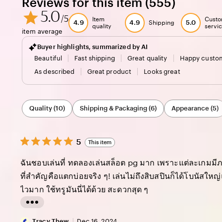
Reviews for this item (555)
5.0
/5
Item
Custo
4.9
4.9
5.0
Shipping
quality
servi
item average
Buyer highlights, summarized by AI
Beautiful
Fast shipping
Great quality
Happy custo
As described
Great product
Looks great
Filter
Quality (10)
Shipping & Packaging (6)
Appearance (5)
by
category
5
5
This item
out
of
ฉันชอบเล่นที่ ทดลองเล่นสล็อต pg มาก เพราะแต่ละเกมมี
5
stars
ที่สำคัญคือแตกบ่อยจริง ๆ! เล่นไม่ถึงสิบสปินก็ได้โบนัสให
ไวมาก ใช้ทรูมันนี่ได้ด้วย สะดวกสุด ๆ
L
i
Tracy Thew
Dec 16, 2024