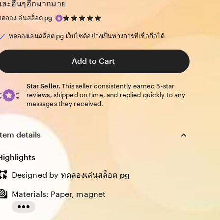
และอื่นๆอีกมากมาย
5
ทดลองเล่นสล็อต pg
out
of
ทดลองเล่นสล็อต pg เว็บไซต์อย่างเป็นทางการที่เชื่อถือได้
5
stars
Add to Cart
Star Seller.
This seller consistently earned 5-star
reviews, shipped on time, and replied quickly to any
messages they received.
Item details
Highlights
Designed by
ทดลองเล่นสล็อต pg
Materials: Paper, magnet
Read