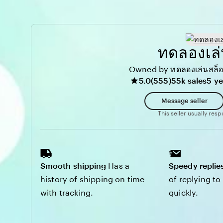
n
h
a
e
g
e
u
w
r
w
r
b
e
a
y
ทดลองเล่
v
M
k
i
Owned by ทดลองเล่นสล็
a
l
e
5.0
(555)
55k sales
5 ye
r
y
w
i
Message seller
b
a
This seller usually res
y
G
C
r
o
i
n
Smooth shipping
Has a
Speedy replie
l
n
history of shipping on time
of replying t
l
y
with tracking.
quickly.
o