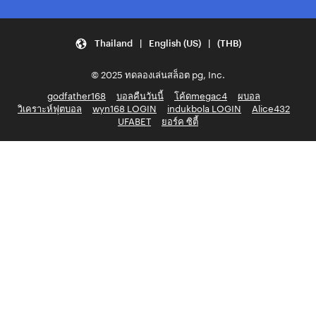
Thailand | English (US) | (THB)
© 2025 ทดลองเล่นสล็อต pg, Inc.
godfather168
บอลคืนวันนี้
โค้ดmegac4
ผบอล
วิเคราะห์ฟุตบอล
wyn168 LOGIN
indukbola LOGIN
Alice432
UFABET
ยอร์ค ซิตี้