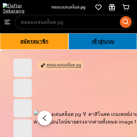
ทดลอง
ทดลองเล่นสล็อต pg
Skip
เล่น
to
Search
Browse
สล็อต
ontent
for
pg
items
or
สมัครสมาชิก
เข้าสู่ระบบ
shops
ทดลองเล่นสล็อต pg