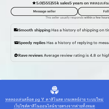
5.0
(555)
55k sales
5 years on ทดลองเล่น
r
i
i
e
Message seller
Fol
l
w
This seller usually responds
within a few hours
l
b
o
Smooth shipping
Has a history of shipping on t
y
C
Speedy replies
Has a history of replying to mess
o
n
Rave reviews
Average review rating is 4.8 or hig
n
y
ทดลองเล่นสล็อต pg 🏅 คาสิโนสด เกมเพลย์ง่าย ระบบใหม่
เว็บไซต์คาสิโนออนไลน์ขายตรงจากค่ายทั้งหมด