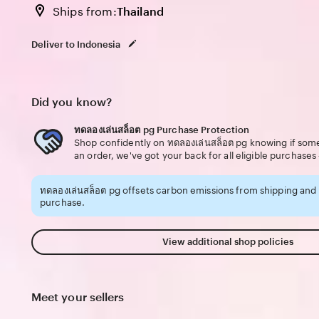
Ships from:
Thailand
Deliver to Indonesia
Did you know?
ทดลองเล่นสล็อต pg Purchase Protection
Shop confidently on ทดลองเล่นสล็อต pg knowing if som
an order, we've got your back for all eligible purchase
ทดลองเล่นสล็อต pg offsets carbon emissions from shipping and
purchase.
View additional shop policies
Meet your sellers