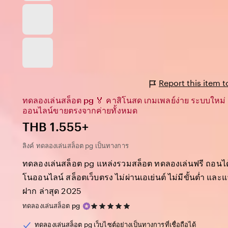
Report this item 
ทดลองเล่นสล็อต pg 🏅 คาสิโนสด เกมเพลย์ง่าย ระบบใหม่ 
ออนไลน์ขายตรงจากค่ายทั้งหมด
Price:
THB 1.555+
ลิงค์ ทดลองเล่นสล็อต pg เป็นทางการ
ทดลองเล่นสล็อต pg แหล่งรวมสล็อต ทดลองเล่นฟรี ถอนได
โนออนไลน์ สล็อตเว็บตรง ไม่ผ่านเอเย่นต์ ไม่มีขั้นต่ำ และแ
ฝาก ล่าสุด 2025
5
ทดลองเล่นสล็อต pg
out
of
ทดลองเล่นสล็อต pg เว็บไซต์อย่างเป็นทางการที่เชื่อถือได้