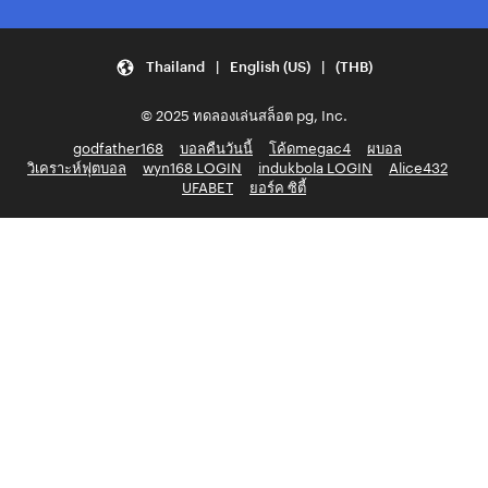
Thailand | English (US) | (THB)
© 2025 ทดลองเล่นสล็อต pg, Inc.
godfather168
บอลคืนวันนี้
โค้ดmegac4
ผบอล
วิเคราะห์ฟุตบอล
wyn168 LOGIN
indukbola LOGIN
Alice432
UFABET
ยอร์ค ซิตี้