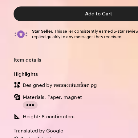
5
stars
Add to Cart
Star Seller.
This seller consistently earned 5-star revie
replied quickly to any messages they received.
Item details
Highlights
Designed by
ทดลองเล่นสล็อต pg
Materials: Paper, magnet
Read
Height: 8 centimeters
the
full
Translated by Google
description