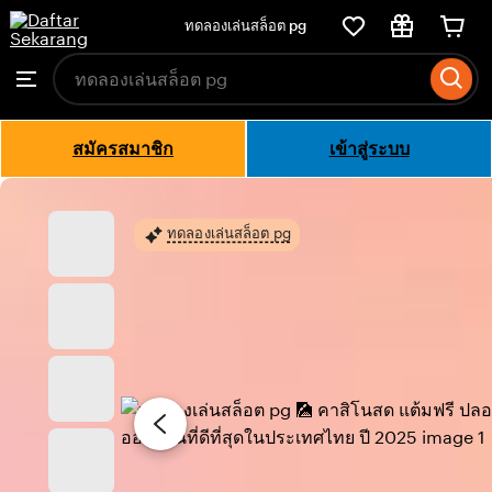
ทดลอง
ทดลองเล่นสล็อต pg
Skip
เล่น
to
Search
Browse
สล็อต
ontent
for
pg
items
or
สมัครสมาชิก
เข้าสู่ระบบ
shops
ทดลองเล่นสล็อต pg