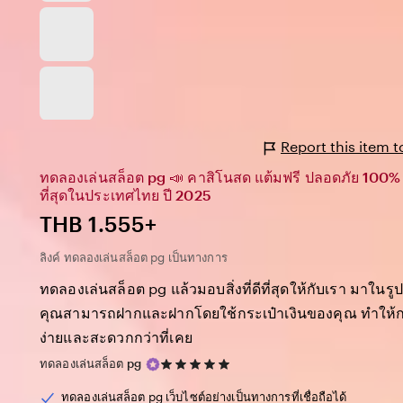
Report this item 
ทดลองเล่นสล็อต pg 📣 คาสิโนสด แต้มฟรี ปลอดภัย 100% เ
ที่สุดในประเทศไทย ปี 2025
Price:
THB 1.555+
ลิงค์ ทดลองเล่นสล็อต pg เป็นทางการ
ทดลองเล่นสล็อต pg แล้วมอบสิ่งที่ดีที่สุดให้กับเรา มาในร
คุณสามารถฝากและฝากโดยใช้กระเป๋าเงินของคุณ ทำให้
ง่ายและสะดวกกว่าที่เคย
5
ทดลองเล่นสล็อต pg
out
of
ทดลองเล่นสล็อต pg เว็บไซต์อย่างเป็นทางการที่เชื่อถือได้