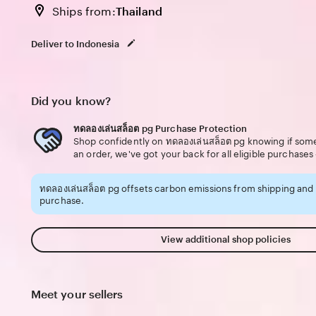
Ships from:
Thailand
Deliver to Indonesia
Did you know?
ทดลองเล่นสล็อต pg Purchase Protection
Shop confidently on ทดลองเล่นสล็อต pg knowing if som
an order, we've got your back for all eligible purchase
ทดลองเล่นสล็อต pg offsets carbon emissions from shipping and
purchase.
View additional shop policies
Meet your sellers