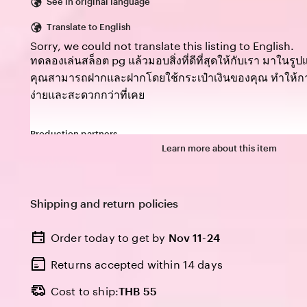
See in original language
Translate to English
Sorry, we could not translate this listing to English.
ทดลองเล่นสล็อต pg แล้วมอบสิ่งที่ดีที่สุดให้กับเรา มาในรู
คุณสามารถฝากและฝากโดยใช้กระเป๋าเงินของคุณ ทำให้ก
ง่ายและสะดวกกว่าที่เคย
Production partners
Learn more about this item
ทดลองเล่นสล็อต pg makes this item with help from
Paperworks, The Netherlands
View all
Shipping and return policies
Order today to get by
Nov 11-24
Returns accepted
within 14 days
Cost to ship:
THB
55