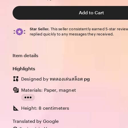
5
stars
Add to Cart
Star Seller.
This seller consistently earned 5-star revie
replied quickly to any messages they received.
Item details
Highlights
Designed by
ทดลองเล่นสล็อต pg
Materials: Paper, magnet
Read
Height: 8 centimeters
the
full
Translated by Google
description