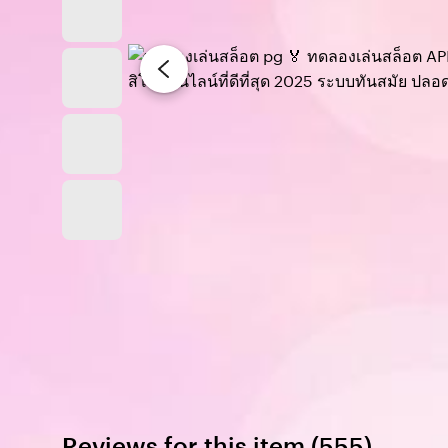
Reviews for this item (555)