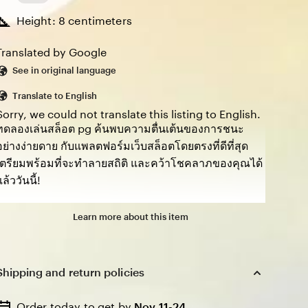
Read
Height: 8 centimeters
the
full
Translated by Google
description
See in original language
Translate to English
Sorry, we could not translate this listing to English.
ทดลองเล่นสล็อต pg ค้นพบความตื่นเต้นของการชนะ
อย่างง่ายดาย กับแพลตฟอร์มเว็บสล็อตโดยตรงที่ดีที่สุด
เตรียมพร้อมที่จะทำลายสถิติ และคว้าโชคลาภของคุณได้
ล้ววันนี้!
Learn more about this item
Production partners
ทดลองเล่นสล็อต pg makes this item with help from
Paperworks, The Netherlands
View all
Shipping and return policies
Order today to get by
Nov 11-24