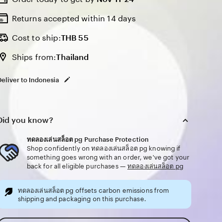
Returns accepted
within 14 days
Cost to ship:
THB
55
Ships from:
Thailand
eliver to Indonesia
Did you know?
ทดลองเล่นสล็อต pg Purchase Protection
Shop confidently on ทดลองเล่นสล็อต pg knowing if
something goes wrong with an order, we've got your
back for all eligible purchases —
ทดลองเล่นสล็อต pg
ทดลองเล่นสล็อต pg offsets carbon emissions from
shipping and packaging on this purchase.