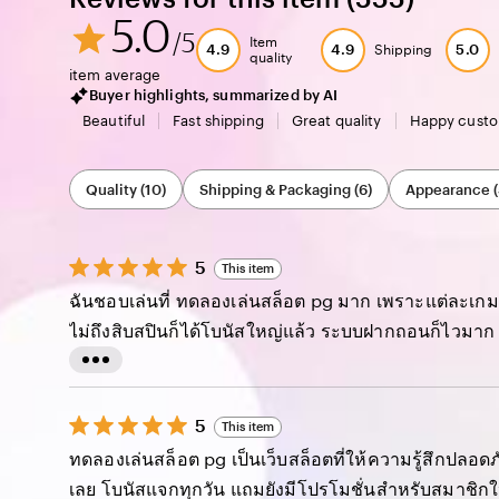
5.0
/5
Item
4.9
4.9
5.0
Shipping
quality
item average
Buyer highlights, summarized by AI
Beautiful
Fast shipping
Great quality
Happy cust
Filter
Quality (10)
Shipping & Packaging (6)
Appearance (
by
category
5
5
This item
out
ฉันชอบเล่นที่ ทดลองเล่นสล็อต pg มาก เพราะแต่ละเกมม
of
5
ไม่ถึงสิบสปินก็ได้โบนัสใหญ่แล้ว ระบบฝากถอนก็ไวมาก ใช
stars
L
i
5
5
This item
s
out
ทดลองเล่นสล็อต pg เป็นเว็บสล็อตที่ให้ความรู้สึกปลอด
of
t
5
เลย โบนัสแจกทุกวัน แถมยังมีโปรโมชั่นสำหรับสมาชิกให
i
stars