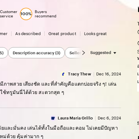
Customer
Buyers
100%
service
recommend
omer
As described
Great product
Looks great
Suggested
5)
Description accuracy (3)
Seller service (2)
Sizing & Fit (1)
Tracy Thew
Dec 16, 2024
แ
ีภาพสวย เสียงชัด และที่สำคัญคือแตกบ่อยจริง ๆ! เล่น
้ทรูมันนี่ได้ด้วย สะดวกสุด ๆ
Laura Maria Grillo
Dec 6, 2024
ภัยและมั่นคง เล่นได้ทั้งในมือถือและคอม ไม่เคยมีปัญหา
ม่ด้วย คุ้มค่ามาก ๆ