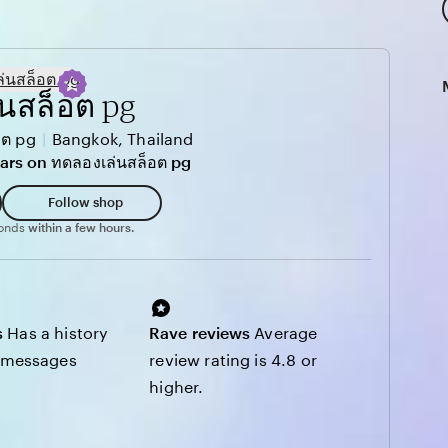
นสล็อต pg
อต pg
|
Bangkok, Thailand
ars on ทดลองเล่นสล็อต pg
Follow shop
ponds
within a few hours.
s
Has a history
Rave reviews
Average
o messages
review rating is 4.8 or
higher.