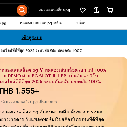
ทดลองเล่นสล็อต pg
ต pg
ทดลองเล่นสล็อต pg เอพีเค
สล็อต
เข้าสู่ระบบ
นไลน์ที่ดีที่สุด 2025 ระบบทันสมัย ปลอดภัย 100%
ทดลองเล่นสล็อต pg 🏅 ทดลองเล่นสล็อต API แท้ 100%
รวม DEMO ค่าย PG SLOT JILI PP- เป็นต้น คาสิโน
ออนไลน์ที่ดีที่สุด 2025 ระบบทันสมัย ปลอดภัย 100%
Price:
THB 1.555+
ิงค์ ทดลองเล่นสล็อต pg เป็นทางการ
ทดลองเล่นสล็อต pg ค้นพบความตื่นเต้นของการชนะ
อย่างง่ายดาย กับแพลตฟอร์มเว็บสล็อตโดยตรงที่ดีที่สุด