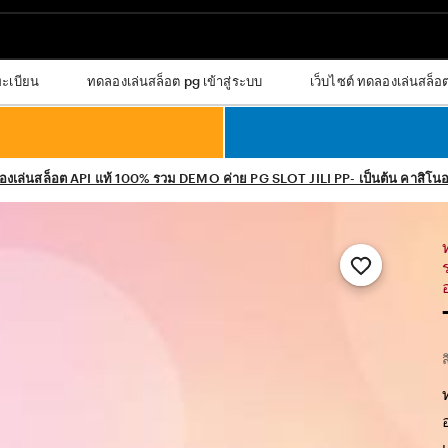
ะเบียน
ทดลองเล่นสล็อต pg เข้าสู่ระบบ
เว็บไซต์ ทดลองเล่นสล็อ
งเล่นสล็อต API แท้ 100% รวม DEMO ค่าย PG SLOT JILI PP- เป็นต้น คาสิโนออ
Add
to
Favorites
ล