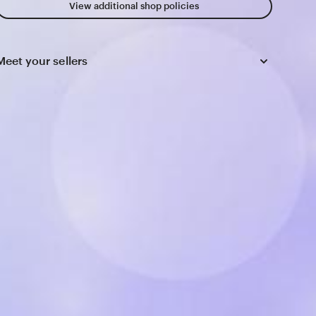
View additional shop policies
Meet your sellers