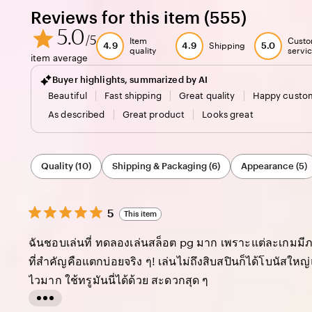
Reviews for this item (555)
5.0
/5
Item
Custo
4.9
4.9
5.0
Shipping
quality
servi
item average
Buyer highlights, summarized by AI
Beautiful
Fast shipping
Great quality
Happy custo
As described
Great product
Looks great
Filter
Quality (10)
Shipping & Packaging (6)
Appearance (5)
by
category
5
5
This item
out
of
ฉันชอบเล่นที่ ทดลองเล่นสล็อต pg มาก เพราะแต่ละเกมมี
5
stars
ที่สำคัญคือแตกบ่อยจริง ๆ! เล่นไม่ถึงสิบสปินก็ได้โบนัสให
ไวมาก ใช้ทรูมันนี่ได้ด้วย สะดวกสุด ๆ
L