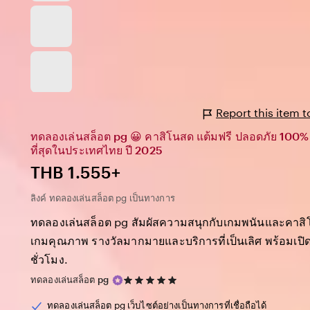
Report this item 
ทดลองเล่นสล็อต pg 😀 คาสิโนสด แต้มฟรี ปลอดภัย 100% เ
ที่สุดในประเทศไทย ปี 2025
Price:
THB 1.555+
ลิงค์ ทดลองเล่นสล็อต pg เป็นทางการ
ทดลองเล่นสล็อต pg สัมผัสความสนุกกับเกมพนันและคาสิโน
เกมคุณภาพ รางวัลมากมายและบริการที่เป็นเลิศ พร้อมเปิ
ชั่วโมง.
5
ทดลองเล่นสล็อต pg
out
of
ทดลองเล่นสล็อต pg เว็บไซต์อย่างเป็นทางการที่เชื่อถือได้