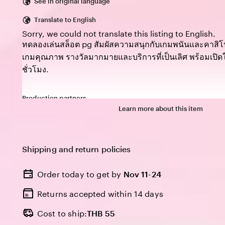
See in original language
Translate to English
Sorry, we could not translate this listing to English.
ทดลองเล่นสล็อต pg สัมผัสความสนุกกับเกมพนันและคาสิโนอ
เกมคุณภาพ รางวัลมากมายและบริการที่เป็นเลิศ พร้อมเปิด
ชั่วโมง.
Production partners
Learn more about this item
ทดลองเล่นสล็อต pg makes this item with help from
Paperworks, The Netherlands
View all
Shipping and return policies
Order today to get by
Nov 11-24
Returns accepted
within 14 days
Cost to ship:
THB
55