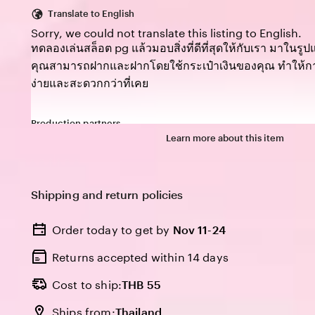
Translate to English
Sorry, we could not translate this listing to English.
ทดลองเล่นสล็อต pg แล้วมอบสิ่งที่ดีที่สุดให้กับเรา มาในรู
คุณสามารถฝากและฝากโดยใช้กระเป๋าเงินของคุณ ทำให้ก
ง่ายและสะดวกกว่าที่เคย
Production partners
Learn more about this item
ทดลองเล่นสล็อต pg makes this item with help from
Paperworks, The Netherlands
View all
Shipping and return policies
Order today to get by
Nov 11-24
Returns accepted
within 14 days
Cost to ship:
THB
55
Ships from:
Thailand