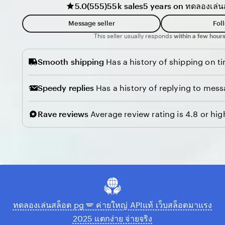
5.0
(555)
55k sales
5 years on ทดลองเล่น
r
i
i
e
Message seller
Fol
l
w
This seller usually responds
within a few hours
l
b
o
Smooth shipping
Has a history of shipping on t
y
C
Speedy replies
Has a history of replying to mess
o
n
Rave reviews
Average review rating is 4.8 or hig
n
y
ทดลองเล่นสล็อต pg 🪽 ค่ายใหญ่ APIแท้ เว็บสล็อตมาแรง
2025 แตกง่าย จ่ายจริง