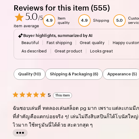
Reviews for this item (555)
5.0
/5
Item
Custo
4.9
4.9
5.0
Shipping
quality
servi
item average
Buyer highlights, summarized by AI
Beautiful
Fast shipping
Great quality
Happy custo
As described
Great product
Looks great
Filter
Quality (10)
Shipping & Packaging (6)
Appearance (5)
by
category
5
5
This item
out
of
ฉันชอบเล่นที่ ทดลองเล่นสล็อต pg มาก เพราะแต่ละเกมมี
5
stars
ที่สำคัญคือแตกบ่อยจริง ๆ! เล่นไม่ถึงสิบสปินก็ได้โบนัสให
ไวมาก ใช้ทรูมันนี่ได้ด้วย สะดวกสุด ๆ
L