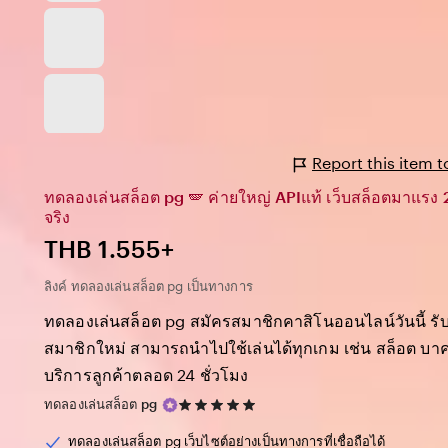
Report this item 
ทดลองเล่นสล็อต pg 🪽 ค่ายใหญ่ APIแท้ เว็บสล็อตมาแรง 
จริง
Price:
THB 1.555+
ลิงค์ ทดลองเล่นสล็อต pg เป็นทางการ
ทดลองเล่นสล็อต pg สมัครสมาชิกคาสิโนออนไลน์วันนี้ รับ
สมาชิกใหม่ สามารถนำไปใช้เล่นได้ทุกเกม เช่น สล็อต บาคา
บริการลูกค้าตลอด 24 ชั่วโมง
5
ทดลองเล่นสล็อต pg
out
of
ทดลองเล่นสล็อต pg เว็บไซต์อย่างเป็นทางการที่เชื่อถือได้