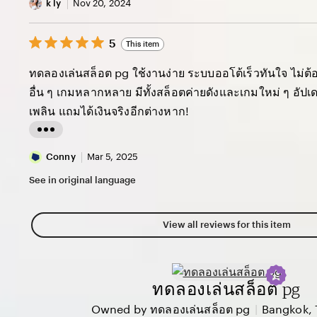
a
v
i
k ly
Nov 20, 2024
c
i
s
y
e
5
t
5
This item
out
T
w
i
of
ทดลองเล่นสล็อต pg ใช้งานง่าย ระบบออโต้เร็วทันใจ ไม่ต
5
h
b
n
stars
อื่น ๆ เกมหลากหลาย มีทั้งสล็อตค่ายดังและเกมใหม่ ๆ อัป
e
y
g
เพลิน แถมได้เงินจริงอีกต่างหาก!
w
L
r
a
e
L
u
v
i
Conny
Mar 5, 2025
r
i
s
See in original language
a
e
t
M
w
i
View all reviews for this item
a
b
n
r
y
g
i
k
r
ทดลองเล่นสล็อต pg
a
l
e
G
y
Owned by ทดลองเล่นสล็อต pg
|
Bangkok, 
v