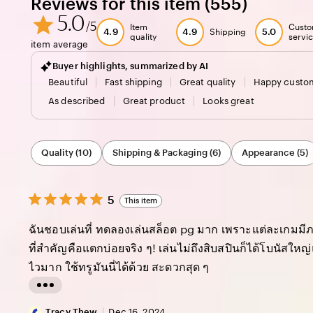
Reviews for this item (555)
5.0
/5
Item
Custo
4.9
4.9
5.0
Shipping
quality
servi
item average
Buyer highlights, summarized by AI
Beautiful
Fast shipping
Great quality
Happy custo
As described
Great product
Looks great
Filter
Quality (10)
Shipping & Packaging (6)
Appearance (5)
by
category
5
5
This item
out
of
ฉันชอบเล่นที่ ทดลองเล่นสล็อต pg มาก เพราะแต่ละเกมมี
5
stars
ที่สำคัญคือแตกบ่อยจริง ๆ! เล่นไม่ถึงสิบสปินก็ได้โบนัสให
ไวมาก ใช้ทรูมันนี่ได้ด้วย สะดวกสุด ๆ
L
i
Tracy Thew
Dec 16, 2024