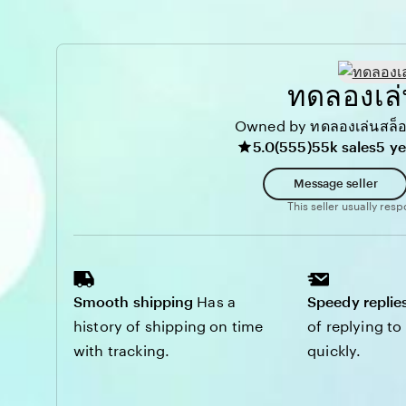
n
h
a
e
g
e
u
w
r
w
r
b
e
a
y
ทดลองเล่
v
M
k
i
Owned by ทดลองเล่นสล็
a
l
e
5.0
(555)
55k sales
5 ye
r
y
w
i
Message seller
b
a
This seller usually res
y
G
C
r
o
i
n
Smooth shipping
Has a
Speedy replie
l
n
history of shipping on time
of replying t
l
y
with tracking.
quickly.
o