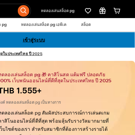
ทดลองเล่นสล็อต pg
ต pg
ทดลองเล่นสล็อต pg เอพีเค
สล็อต
เข้าสู่ระบบ
่สุดในประเทศไทย ปี 2025
ทดลองเล่นสล็อต pg 🎁 คาสิโนสด แต้มฟรี ปลอดภัย
100% เว็บพนันออนไลน์ที่ดีที่สุดในประเทศไทย ปี 2025
Price:
THB 1.555+
ิงค์ ทดลองเล่นสล็อต pg เป็นทางการ
ทดลองเล่นสล็อต pg สัมผัสประสบการณ์การเล่นดเกม
คาสิโนออนไลน์ที่ดีที่สุด พร้อมลุ้นรับรางวัลมากมายที่
เว็บไซต์ของเรา สำหรับสมาชิกที่ต้องการสร้างรายได้