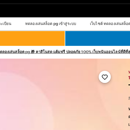
ะเบียน
ทดลองเล่นสล็อต pg เข้าสู่ระบบ
เว็บไซต์ ทดลองเล่นสล็อ
ดลองเล่นสล็อต pg 🎁 คาสิโนสด แต้มฟรี ปลอดภัย 100% เว็บพนันออนไลน์ที่ดีที
Add
to
Favorites
ล