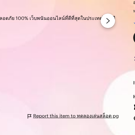
Report this item to ทดลองเล่นสล็อต pg