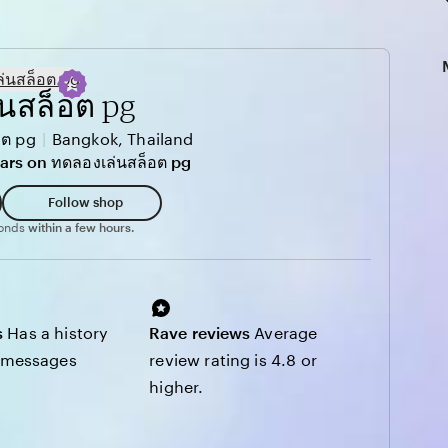
นสล็อต pg
อต pg
|
Bangkok, Thailand
ars on ทดลองเล่นสล็อต pg
Follow shop
ponds
within a few hours.
s
Has a history
Rave reviews
Average
o messages
review rating is 4.8 or
higher.