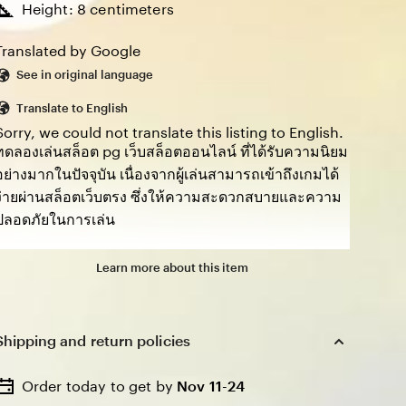
Height: 8 centimeters
the
full
Translated by Google
description
See in original language
Translate to English
Sorry, we could not translate this listing to English.
ทดลองเล่นสล็อต pg เว็บสล็อตออนไลน์ ที่ได้รับความนิยม
อย่างมากในปัจจุบัน เนื่องจากผู้เล่นสามารถเข้าถึงเกมได้
ง่ายผ่านสล็อตเว็บตรง ซึ่งให้ความสะดวกสบายและความ
ปลอดภัยในการเล่น
Learn more about this item
Production partners
ทดลองเล่นสล็อต pg makes this item with help from
Paperworks, The Netherlands
View all
Shipping and return policies
Order today to get by
Nov 11-24