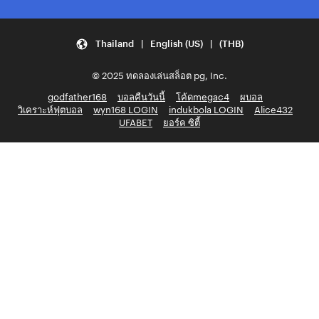
Thailand | English (US) | (THB)
© 2025 ทดลองเล่นสล็อต pg, Inc.
godfather168
บอลคืนวันนี้
โค้ดmegac4
ผบอล
วิเคราะห์ฟุตบอล
wyn168 LOGIN
indukbola LOGIN
Alice432
UFABET
ยอร์ค ซิตี้