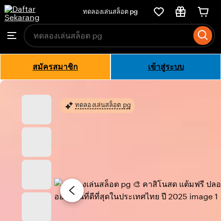
ทดลอง
ทดลองเล่นสล็อต pg
Skip
เล่น
to
Search
Browse
สล็อต
ontent
for
pg
items
or
สมัครสมาชิก
เข้าสู่ระบบ
shops
ทดลองเล่นสล็อต pg