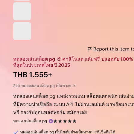
Report this item 
ทดลองเล่นสล็อต pg 🎨 คาสิโนสด แต้มฟรี ปลอดภัย 100% เ
ที่สุดในประเทศไทย ปี 2025
Price:
THB 1.555+
ลิงค์ ทดลองเล่นสล็อต pg เป็นทางการ
ทดลองเล่นสล็อต pg แหล่งรวมเกม สล็อตแตกหนัก เล่นง่าย ไ
ที่มีความน่าเชื่อถือ ระบบ API ไม่ผ่านเอเย่นต์ มาพร้อมร
ฟรี รองรับทุกแพลตฟอร์ม สมัครเลย
5
ทดลองเล่นสล็อต pg
out
of
ทดลองเล่นสล็อต pg เว็บไซต์อย่างเป็นทางการที่เชื่อถือได้