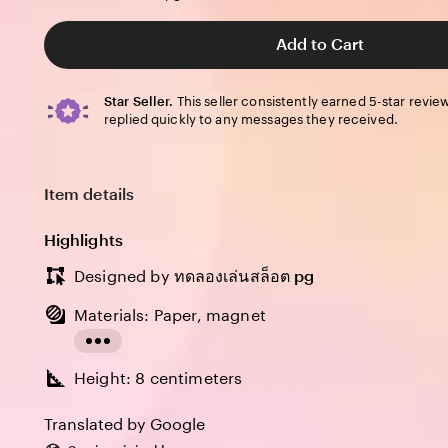
5
stars
Add to Cart
Star Seller.
This seller consistently earned 5-star revie
replied quickly to any messages they received.
Item details
Highlights
Designed by
ทดลองเล่นสล็อต pg
Materials: Paper, magnet
Read
Height: 8 centimeters
the
full
Translated by Google
description