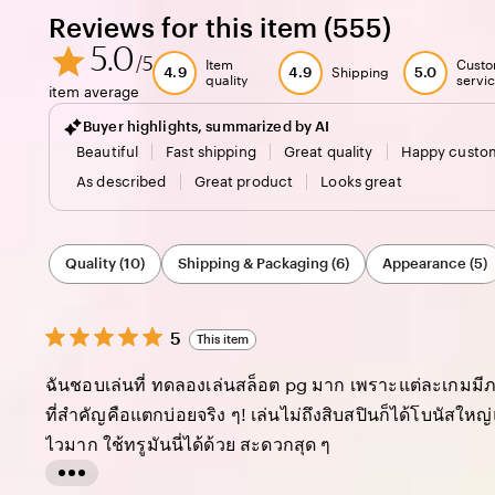
Reviews for this item (555)
5.0
/5
Item
Custo
4.9
4.9
5.0
Shipping
quality
servi
item average
Buyer highlights, summarized by AI
Beautiful
Fast shipping
Great quality
Happy custo
As described
Great product
Looks great
Filter
Quality (10)
Shipping & Packaging (6)
Appearance (5)
by
category
5
5
This item
out
of
ฉันชอบเล่นที่ ทดลองเล่นสล็อต pg มาก เพราะแต่ละเกมมี
5
stars
ที่สำคัญคือแตกบ่อยจริง ๆ! เล่นไม่ถึงสิบสปินก็ได้โบนัสให
ไวมาก ใช้ทรูมันนี่ได้ด้วย สะดวกสุด ๆ
L