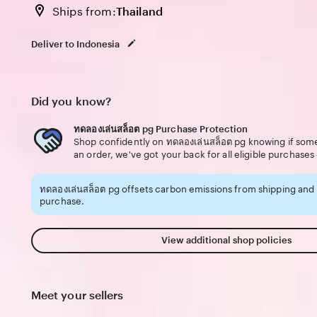
Ships from:
Thailand
Deliver to Indonesia
Did you know?
ทดลองเล่นสล็อต pg Purchase Protection
Shop confidently on ทดลองเล่นสล็อต pg knowing if som
an order, we've got your back for all eligible purchase
ทดลองเล่นสล็อต pg offsets carbon emissions from shipping and
purchase.
View additional shop policies
Meet your sellers