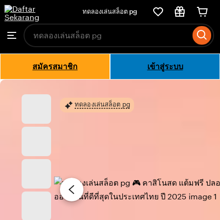
ทดลอง
ทดลองเล่นสล็อต pg
Skip
เล่น
to
Search
Browse
สล็อต
ontent
for
pg
items
or
สมัครสมาชิก
เข้าสู่ระบบ
shops
ทดลองเล่นสล็อต pg