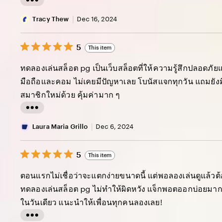
L
i
Tracy Thew
Dec 16, 2024
s
5
t
5
This item
out
i
of
ทดลองเล่นสล็อต pg เป็นเว็บสล็อตที่ให้ความรู้สึกปลอดภัยแล
5
n
stars
มือถือและคอม ไม่เคยมีปัญหาเลย โบนัสแจกทุกวัน แถมยัง
g
สมาชิกใหม่ด้วย คุ้มค่ามาก ๆ
r
e
L
v
i
Laura Maria Grillo
Dec 6, 2024
i
s
e
5
t
5
This item
out
w
i
of
ตอนแรกไม่เชื่อว่าจะแตกง่ายขนาดนี้ แต่พอลองเล่นดูแล้วต
5
b
n
stars
ทดลองเล่นสล็อต pg ไม่ทำให้ผิดหวัง แจ็กพอตออกบ่อยมาก 
y
g
ในวันเดียว แนะนำให้เพื่อนทุกคนลองเลย!
T
r
r
e
L