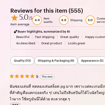
Reviews for this item (555)
5.0
/5
Item
Custo
4.9
4.9
5.0
Shipping
quality
servi
item average
Buyer highlights, summarized by AI
Beautiful
Fast shipping
Great quality
Happy custo
As described
Great product
Looks great
Filter
Quality (10)
Shipping & Packaging (6)
Appearance (5)
by
category
5
5
This item
out
of
ฉันชอบเล่นที่ ทดลองเล่นสล็อต pg มาก เพราะแต่ละเกมมี
5
stars
ที่สำคัญคือแตกบ่อยจริง ๆ! เล่นไม่ถึงสิบสปินก็ได้โบนัสให
ไวมาก ใช้ทรูมันนี่ได้ด้วย สะดวกสุด ๆ