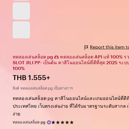
Report this item 
ทดลองเล่นสล็อต pg 🤼 ทดลองเล่นสล็อต API แท้ 100% 
SLOT JILI PP- เป็นต้น คาสิโนออนไลน์ที่ดีที่สุด 2025 ระ
100%
Price:
THB 1.555+
ลิงค์ ทดลองเล่นสล็อต pg เป็นทางการ
ทดลองเล่นสล็อต pg คาสิโนออนไลน์และเกมออนไลน์ที่ดีที่
ประเทศไทย เว็บตรงเล่นง่าย ที่ได้รับมาตรฐานระดับสากล 
ง่าย
5
ทดลองเล่นสล็อต pg
out