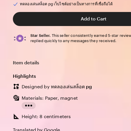
of
ทดลองเล่นสล็อต pg เว็บไซต์อย่างเป็นทางการที่เชื่อถือได้
5
stars
Add to Cart
Star Seller.
This seller consistently earned 5-star revie
replied quickly to any messages they received.
Item details
Highlights
Designed by
ทดลองเล่นสล็อต pg
Materials: Paper, magnet
Read
Height: 8 centimeters
the
full
Translated by Google