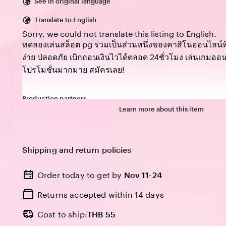
See in original language
Translate to English
Sorry, we could not translate this listing to English.
ทดลองเล่นสล็อต pg ร่วมเป็นส่วนหนึ่งของคาสิโนออนไลน์ที่
ง่าย ปลอดภัย เบิกถอนเงินไวได้ตลอด 24ชั่วโมง เล่นเกมออน
โปรโมชั่นมากมาย สมัครเลย!
Production partners
Learn more about this item
ทดลองเล่นสล็อต pg makes this item with help from
Paperworks, The Netherlands
View all
Shipping and return policies
Order today to get by
Nov 11-24
Returns accepted
within 14 days
Cost to ship:
THB
55