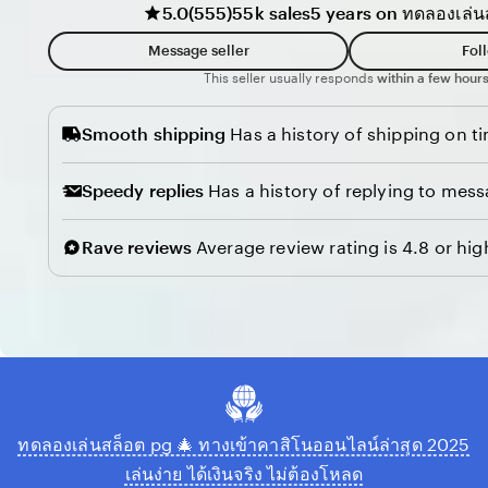
5.0
(555)
55k sales
5 years on ทดลองเล่น
r
i
i
e
Message seller
Fol
l
w
This seller usually responds
within a few hours
l
b
o
Smooth shipping
Has a history of shipping on t
y
C
Speedy replies
Has a history of replying to mess
o
n
Rave reviews
Average review rating is 4.8 or hig
n
y
ทดลองเล่นสล็อต pg 🎄 ทางเข้าคาสิโนออนไลน์ล่าสุด 2025
เล่นง่าย ได้เงินจริง ไม่ต้องโหลด