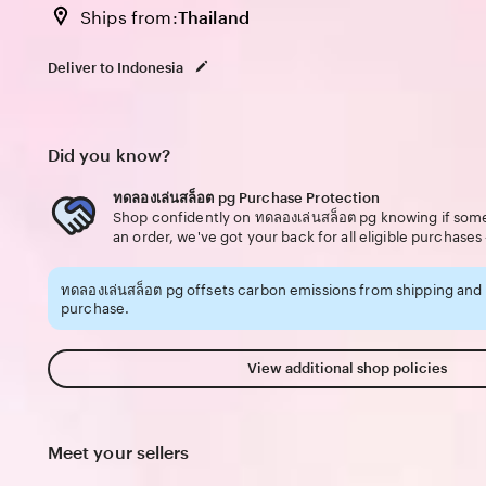
Ships from:
Thailand
Deliver to Indonesia
Did you know?
ทดลองเล่นสล็อต pg Purchase Protection
Shop confidently on ทดลองเล่นสล็อต pg knowing if som
an order, we've got your back for all eligible purchase
ทดลองเล่นสล็อต pg offsets carbon emissions from shipping and
purchase.
View additional shop policies
Meet your sellers