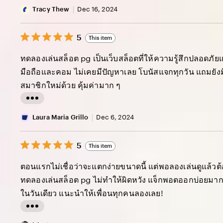
i
Tracy Thew
Dec 16, 2024
s
5
t
5
This item
out
i
of
ทดลองเล่นสล็อต pg เป็นเว็บสล็อตที่ให้ความรู้สึกปลอดภัยแล
5
n
stars
มือถือและคอม ไม่เคยมีปัญหาเลย โบนัสแจกทุกวัน แถมยัง
g
สมาชิกใหม่ด้วย คุ้มค่ามาก ๆ
r
e
L
v
i
Laura Maria Grillo
Dec 6, 2024
i
s
e
5
t
5
This item
out
w
i
of
ตอนแรกไม่เชื่อว่าจะแตกง่ายขนาดนี้ แต่พอลองเล่นดูแล้วต
5
b
n
stars
ทดลองเล่นสล็อต pg ไม่ทำให้ผิดหวัง แจ็กพอตออกบ่อยมาก 
y
g
ในวันเดียว แนะนำให้เพื่อนทุกคนลองเลย!
T
r
r
e
L