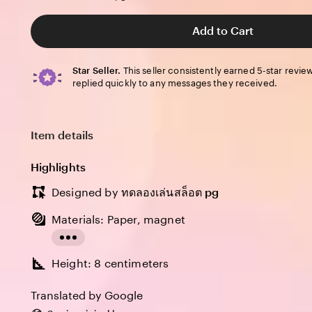
5
stars
Add to Cart
Star Seller.
This seller consistently earned 5-star revie
replied quickly to any messages they received.
Item details
Highlights
Designed by
ทดลองเล่นสล็อต pg
Materials: Paper, magnet
Read
Height: 8 centimeters
the
full
Translated by Google
description