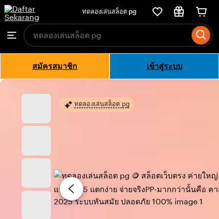
ทดลอง
ทดลองเล่นสล็อต pg
Skip
เล่น
to
Search
Browse
สล็อต
ontent
for
pg
items
or
สมัครสมาชิก
เข้าสู่ระบบ
shops
ทดลองเล่นสล็อต pg