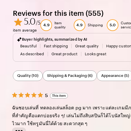
Reviews for this item (555)
5.0
/5
Item
Custo
4.9
4.9
5.0
Shipping
quality
servi
item average
Buyer highlights, summarized by AI
Beautiful
Fast shipping
Great quality
Happy custo
As described
Great product
Looks great
Filter
Quality (10)
Shipping & Packaging (6)
Appearance (5)
by
category
5
5
This item
out
of
ฉันชอบเล่นที่ ทดลองเล่นสล็อต pg มาก เพราะแต่ละเกมมี
5
stars
ที่สำคัญคือแตกบ่อยจริง ๆ! เล่นไม่ถึงสิบสปินก็ได้โบนัสให
ไวมาก ใช้ทรูมันนี่ได้ด้วย สะดวกสุด ๆ