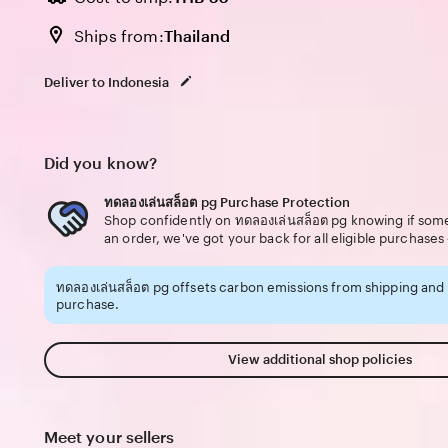
Ships from:
Thailand
Deliver to Indonesia
Did you know?
ทดลองเล่นสล็อต pg Purchase Protection
Shop confidently on ทดลองเล่นสล็อต pg knowing if som
an order, we've got your back for all eligible purchase
ทดลองเล่นสล็อต pg offsets carbon emissions from shipping and
purchase.
View additional shop policies
Meet your sellers