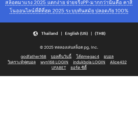
สล็อตมาแรง 2025 แตกง่าย จ่ายจริงPP-มากกว่านั้นคือ คาสิ
โนออนไลน์ที่ดีที่สุด 2025 ระบบทันสมัย ปลอดภัย 100%
Thailand | English (US) | (THB)
© 2025 ทดลองเล่นสล็อต pg, Inc.
godfather168
บอลคืนวันนี้
โค้ดmegac4
ผบอล
วิเคราะห์ฟุตบอล
wyn168 LOGIN
indukbola LOGIN
Alice432
UFABET
ยอร์ค ซิตี้