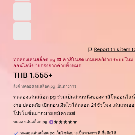
Report this item 
ทดลองเล่นสล็อต pg 🎎 คาสิโนสด เกมเพลย์ง่าย ระบบใหม่ 
ออนไลน์ขายตรงจากค่ายทั้งหมด
Price:
THB 1.555+
ลิงค์ ทดลองเล่นสล็อต pg เป็นทางการ
ทดลองเล่นสล็อต pg ร่วมเป็นส่วนหนึ่งของคาสิโนออนไลน์ที
ง่าย ปลอดภัย เบิกถอนเงินไวได้ตลอด 24ชั่วโมง เล่นเกมออ
โปรโมชั่นมากมาย สมัครเลย!
5
ทดลองเล่นสล็อต pg
out
of
ทดลองเล่นสล็อต pg เว็บไซต์อย่างเป็นทางการที่เชื่อถือได้