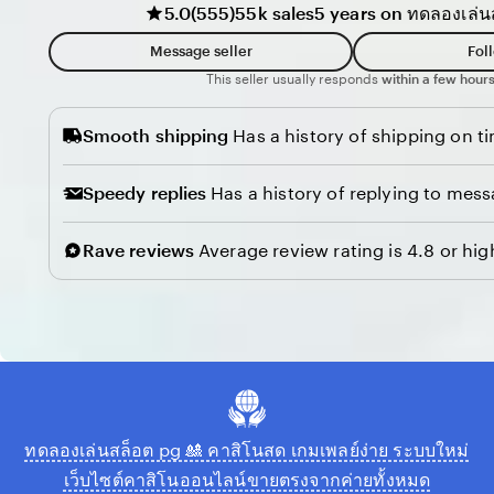
5.0
(555)
55k sales
5 years on ทดลองเล่น
r
i
i
e
Message seller
Fol
l
w
This seller usually responds
within a few hours
l
b
o
Smooth shipping
Has a history of shipping on t
y
C
Speedy replies
Has a history of replying to mess
o
n
Rave reviews
Average review rating is 4.8 or hig
n
y
ทดลองเล่นสล็อต pg 🎎 คาสิโนสด เกมเพลย์ง่าย ระบบใหม่
เว็บไซต์คาสิโนออนไลน์ขายตรงจากค่ายทั้งหมด