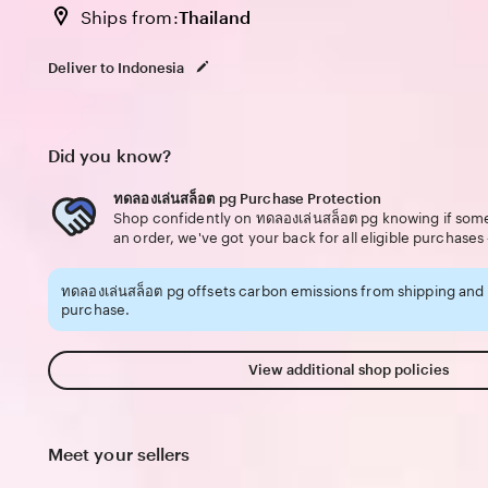
Ships from:
Thailand
Deliver to Indonesia
Did you know?
ทดลองเล่นสล็อต pg Purchase Protection
Shop confidently on ทดลองเล่นสล็อต pg knowing if som
an order, we've got your back for all eligible purchase
ทดลองเล่นสล็อต pg offsets carbon emissions from shipping and
purchase.
View additional shop policies
Meet your sellers