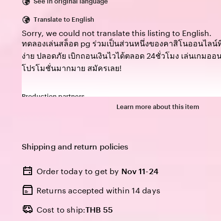
See in original language
Translate to English
Sorry, we could not translate this listing to English.
ทดลองเล่นสล็อต pg ร่วมเป็นส่วนหนึ่งของคาสิโนออนไลน์ที่
ง่าย ปลอดภัย เบิกถอนเงินไวได้ตลอด 24ชั่วโมง เล่นเกมออน
โปรโมชั่นมากมาย สมัครเลย!
Production partners
Learn more about this item
ทดลองเล่นสล็อต pg makes this item with help from
Paperworks, The Netherlands
View all
Shipping and return policies
Order today to get by
Nov 11-24
Returns accepted
within 14 days
Cost to ship:
THB
55