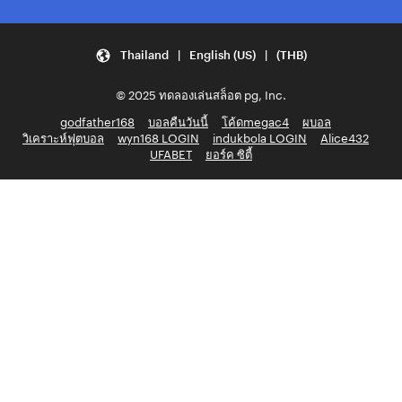
Thailand | English (US) | (THB)
© 2025 ทดลองเล่นสล็อต pg, Inc.
godfather168
บอลคืนวันนี้
โค้ดmegac4
ผบอล
วิเคราะห์ฟุตบอล
wyn168 LOGIN
indukbola LOGIN
Alice432
UFABET
ยอร์ค ซิตี้