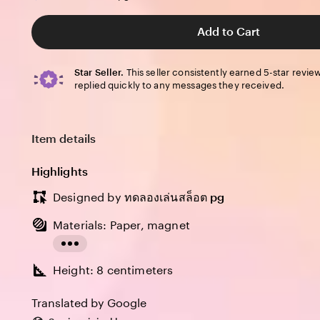
5
stars
Add to Cart
Star Seller.
This seller consistently earned 5-star revie
replied quickly to any messages they received.
Item details
Highlights
Designed by
ทดลองเล่นสล็อต pg
Materials: Paper, magnet
Read
Height: 8 centimeters
the
full
Translated by Google
description