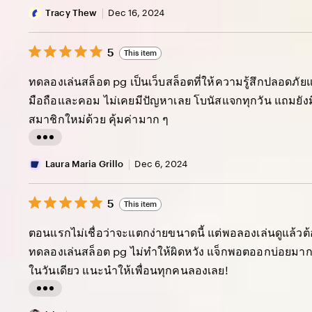
i
Tracy Thew
Dec 16, 2024
s
5
t
5
This item
out
i
of
ทดลองเล่นสล็อต pg เป็นเว็บสล็อตที่ให้ความรู้สึกปลอดภัยแล
5
n
stars
มือถือและคอม ไม่เคยมีปัญหาเลย โบนัสแจกทุกวัน แถมยัง
g
สมาชิกใหม่ด้วย คุ้มค่ามาก ๆ
r
e
L
v
i
Laura Maria Grillo
Dec 6, 2024
i
s
e
5
t
5
This item
out
w
i
of
ตอนแรกไม่เชื่อว่าจะแตกง่ายขนาดนี้ แต่พอลองเล่นดูแล้วต
5
b
n
stars
ทดลองเล่นสล็อต pg ไม่ทำให้ผิดหวัง แจ็กพอตออกบ่อยมาก 
y
g
ในวันเดียว แนะนำให้เพื่อนทุกคนลองเลย!
T
r
r
e
L