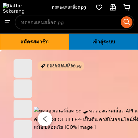
ทดลอง
ทดลองเล่นสล็อต pg
Skip
เล่น
to
Search
Browse
สล็อต
ontent
for
pg
items
or
สมัครสมาชิก
เข้าสู่ระบบ
shops
ทดลองเล่นสล็อต pg