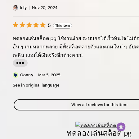
a
v
i
k ly
Nov 20, 2024
c
i
s
y
e
5
t
5
This item
out
T
w
i
of
ทดลองเล่นสล็อต pg ใช้งานง่าย ระบบออโต้เร็วทันใจ ไม่ต
5
h
b
n
stars
อื่น ๆ เกมหลากหลาย มีทั้งสล็อตค่ายดังและเกมใหม่ ๆ อัป
e
y
g
เพลิน แถมได้เงินจริงอีกต่างหาก!
w
L
r
a
e
L
u
v
i
Conny
Mar 5, 2025
r
i
s
See in original language
a
e
t
M
w
i
View all reviews for this item
a
b
n
r
y
g
i
k
r
ทดลองเล่นสล็อต pg
a
l
e