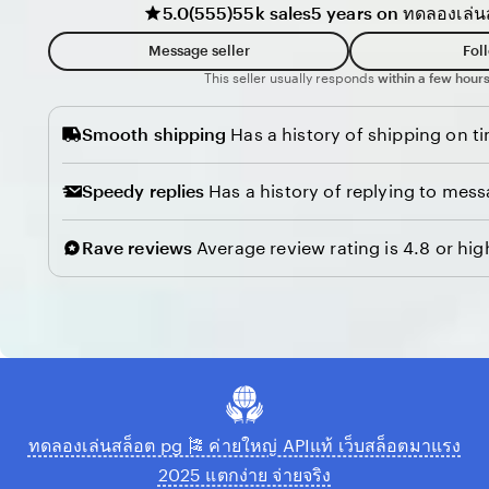
5.0
(555)
55k sales
5 years on ทดลองเล่น
r
i
i
e
Message seller
Fol
l
w
This seller usually responds
within a few hours
l
b
o
Smooth shipping
Has a history of shipping on t
y
C
Speedy replies
Has a history of replying to mess
o
n
Rave reviews
Average review rating is 4.8 or hig
n
y
ทดลองเล่นสล็อต pg 🎏 ค่ายใหญ่ APIแท้ เว็บสล็อตมาแรง
2025 แตกง่าย จ่ายจริง