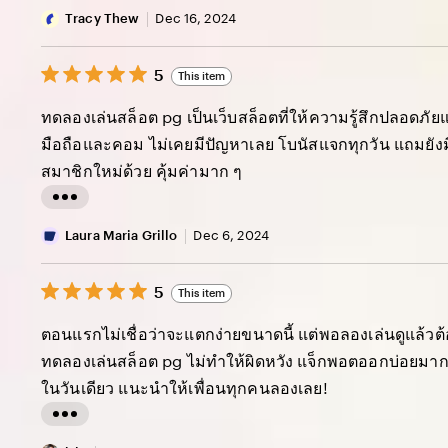
i
Tracy Thew
Dec 16, 2024
s
5
t
5
This item
out
i
of
ทดลองเล่นสล็อต pg เป็นเว็บสล็อตที่ให้ความรู้สึกปลอดภัยแล
5
n
stars
มือถือและคอม ไม่เคยมีปัญหาเลย โบนัสแจกทุกวัน แถมยัง
g
สมาชิกใหม่ด้วย คุ้มค่ามาก ๆ
r
e
L
v
i
Laura Maria Grillo
Dec 6, 2024
i
s
e
5
t
5
This item
out
w
i
of
ตอนแรกไม่เชื่อว่าจะแตกง่ายขนาดนี้ แต่พอลองเล่นดูแล้วต
5
b
n
stars
ทดลองเล่นสล็อต pg ไม่ทำให้ผิดหวัง แจ็กพอตออกบ่อยมาก 
y
g
ในวันเดียว แนะนำให้เพื่อนทุกคนลองเลย!
T
r
r
e
L