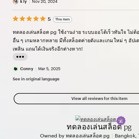
a
v
i
k ly
Nov 20, 2024
c
i
s
y
e
5
t
5
This item
out
T
w
i
of
ทดลองเล่นสล็อต pg ใช้งานง่าย ระบบออโต้เร็วทันใจ ไม่ต
5
h
b
n
stars
อื่น ๆ เกมหลากหลาย มีทั้งสล็อตค่ายดังและเกมใหม่ ๆ อัป
e
y
g
เพลิน แถมได้เงินจริงอีกต่างหาก!
w
L
r
a
e
L
u
v
i
Conny
Mar 5, 2025
r
i
s
See in original language
a
e
t
M
w
i
View all reviews for this item
a
b
n
r
y
g
i
k
r
ทดลองเล่นสล็อต pg
a
l
e
G
y
Owned by ทดลองเล่นสล็อต pg
|
Bangkok, 
v