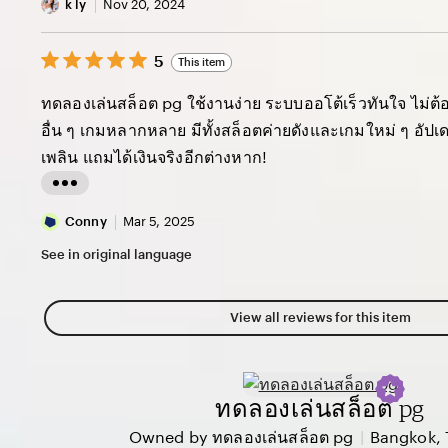
a
v
i
k ly
Nov 20, 2024
c
i
s
y
e
5
t
5
This item
out
T
w
i
of
ทดลองเล่นสล็อต pg ใช้งานง่าย ระบบออโต้เร็วทันใจ ไม่ต
5
h
b
n
stars
อื่น ๆ เกมหลากหลาย มีทั้งสล็อตค่ายดังและเกมใหม่ ๆ อัป
e
y
g
เพลิน แถมได้เงินจริงอีกต่างหาก!
w
L
r
a
e
L
u
v
i
Conny
Mar 5, 2025
r
i
s
See in original language
a
e
t
M
w
i
View all reviews for this item
a
b
n
r
y
g
i
k
r
ทดลองเล่นสล็อต pg
a
l
e
G
y
Owned by ทดลองเล่นสล็อต pg
|
Bangkok, 
v