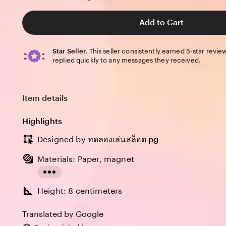
5
stars
Add to Cart
Star Seller.
This seller consistently earned 5-star revie
replied quickly to any messages they received.
Item details
Highlights
Designed by
ทดลองเล่นสล็อต pg
Materials: Paper, magnet
Read
Height: 8 centimeters
the
full
Translated by Google
description