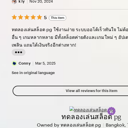
a
v
i
k ly
Nov 20, 2024
c
i
s
y
e
5
t
5
This item
out
T
w
i
of
ทดลองเล่นสล็อต pg ใช้งานง่าย ระบบออโต้เร็วทันใจ ไม่ต
5
h
b
n
stars
อื่น ๆ เกมหลากหลาย มีทั้งสล็อตค่ายดังและเกมใหม่ ๆ อัป
e
y
g
เพลิน แถมได้เงินจริงอีกต่างหาก!
w
L
r
a
e
L
u
v
i
Conny
Mar 5, 2025
r
i
s
See in original language
a
e
t
M
w
i
View all reviews for this item
a
b
n
r
y
g
i
k
r
ทดลองเล่นสล็อต pg
a
l
e
G
y
Owned by ทดลองเล่นสล็อต pg
|
Bangkok, 
v