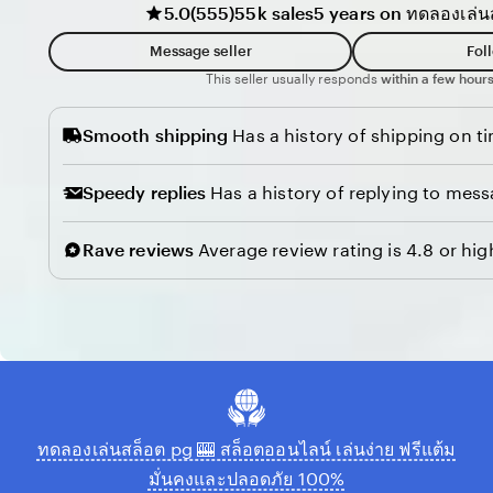
5.0
(555)
55k sales
5 years on ทดลองเล่น
r
i
i
e
Message seller
Fol
l
w
This seller usually responds
within a few hours
l
b
o
Smooth shipping
Has a history of shipping on t
y
C
Speedy replies
Has a history of replying to mess
o
n
Rave reviews
Average review rating is 4.8 or hig
n
y
ทดลองเล่นสล็อต pg 🎰 สล็อตออนไลน์ เล่นง่าย ฟรีแต้ม
มั่นคงและปลอดภัย 100%