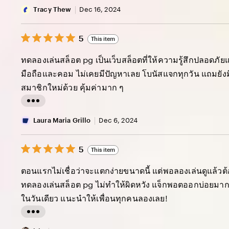
i
Tracy Thew
Dec 16, 2024
s
5
t
5
This item
out
i
of
ทดลองเล่นสล็อต pg เป็นเว็บสล็อตที่ให้ความรู้สึกปลอดภัยแล
5
n
stars
มือถือและคอม ไม่เคยมีปัญหาเลย โบนัสแจกทุกวัน แถมยัง
g
สมาชิกใหม่ด้วย คุ้มค่ามาก ๆ
r
e
L
v
i
Laura Maria Grillo
Dec 6, 2024
i
s
e
5
t
5
This item
out
w
i
of
ตอนแรกไม่เชื่อว่าจะแตกง่ายขนาดนี้ แต่พอลองเล่นดูแล้วต
5
b
n
stars
ทดลองเล่นสล็อต pg ไม่ทำให้ผิดหวัง แจ็กพอตออกบ่อยมาก 
y
g
ในวันเดียว แนะนำให้เพื่อนทุกคนลองเลย!
T
r
r
e
L