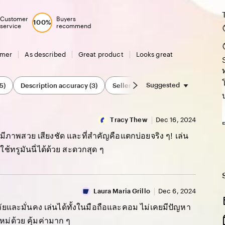
Customer
Buyers
100%
service
recommend
omer
As described
Great product
Looks great
Suggested
5)
Description accuracy (3)
Seller service (2)
Sizing & Fit (1)
Tracy Thew
Dec 16, 2024
ีภาพสวย เสียงชัด และที่สำคัญคือแตกบ่อยจริง ๆ! เล่น
้ทรูมันนี่ได้ด้วย สะดวกสุด ๆ
Laura Maria Grillo
Dec 6, 2024
ภัยและมั่นคง เล่นได้ทั้งในมือถือและคอม ไม่เคยมีปัญหา
ม่ด้วย คุ้มค่ามาก ๆ