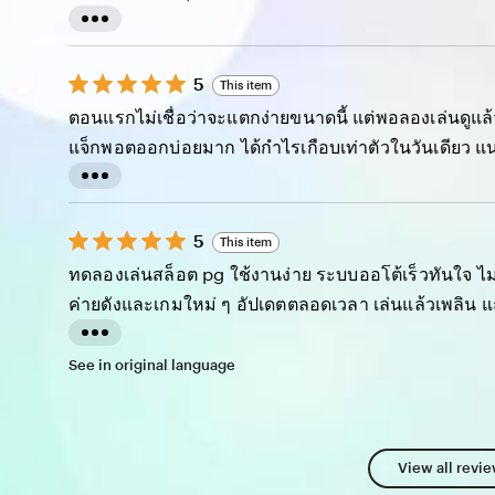
n
L
g
i
5
r
5
This item
s
out
e
ตอนแรกไม่เชื่อว่าจะแตกง่ายขนาดนี้ แต่พอลองเล่นดูแล้
of
t
5
v
แจ็กพอตออกบ่อยมาก ได้กำไรเกือบเท่าตัวในวันเดียว แ
i
stars
i
n
L
e
g
i
w
5
r
5
This item
s
out
b
e
ทดลองเล่นสล็อต pg ใช้งานง่าย ระบบออโต้เร็วทันใจ ไม
of
t
y
5
v
ค่ายดังและเกมใหม่ ๆ อัปเดตตลอดเวลา เล่นแล้วเพลิน แถ
i
stars
T
i
n
L
r
e
See in original language
g
i
a
w
r
s
c
b
e
t
y
y
v
i
View all revie
T
L
i