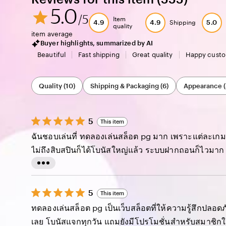
5.0
/5
Item
4.9
4.9
5.0
Shipping
quality
item average
Buyer highlights, summarized by AI
Beautiful
Fast shipping
Great quality
Happy cust
Filter
Quality (10)
Shipping & Packaging (6)
Appearance (
by
category
5
5
This item
out
ฉันชอบเล่นที่ ทดลองเล่นสล็อต pg มาก เพราะแต่ละเกมม
of
5
ไม่ถึงสิบสปินก็ได้โบนัสใหญ่แล้ว ระบบฝากถอนก็ไวมาก ใช
stars
L
i
5
5
This item
s
out
ทดลองเล่นสล็อต pg เป็นเว็บสล็อตที่ให้ความรู้สึกปลอด
of
t
5
เลย โบนัสแจกทุกวัน แถมยังมีโปรโมชั่นสำหรับสมาชิกให
i
stars