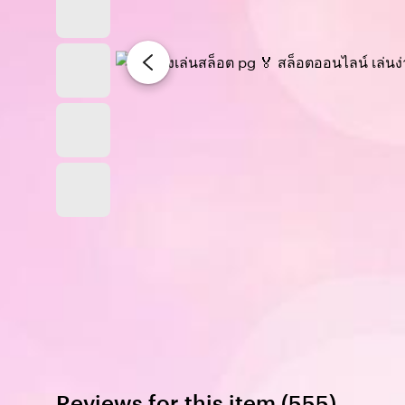
Reviews for this item (555)