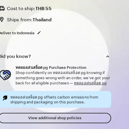
Cost to ship:
THB
55
Ships from:
Thailand
eliver to Indonesia
Did you know?
ทดลองเล่นสล็อต pg Purchase Protection
Shop confidently on ทดลองเล่นสล็อต pg knowing if
something goes wrong with an order, we've got your
back for all eligible purchases —
ทดลองเล่นสล็อต pg
ทดลองเล่นสล็อต pg offsets carbon emissions from
shipping and packaging on this purchase.
View additional shop policies