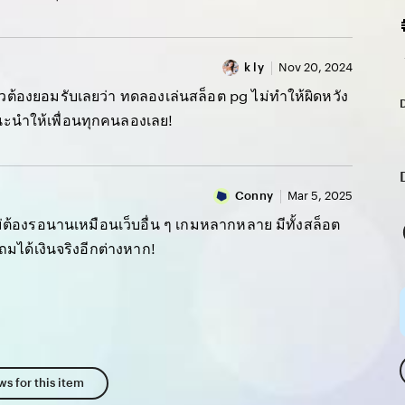
k ly
Nov 20, 2024
วต้องยอมรับเลยว่า ทดลองเล่นสล็อต pg ไม่ทำให้ผิดหวัง
D
นะนำให้เพื่อนทุกคนลองเลย!
Conny
Mar 5, 2025
่ต้องรอนานเหมือนเว็บอื่น ๆ เกมหลากหลาย มีทั้งสล็อต
มได้เงินจริงอีกต่างหาก!
ws for this item