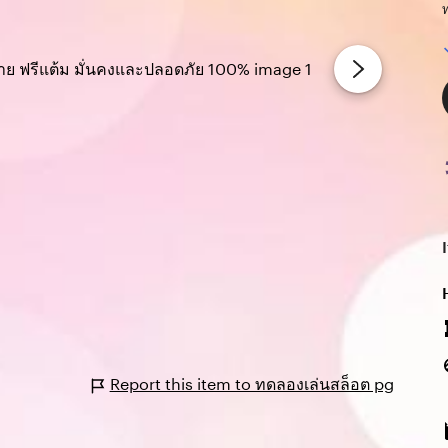
Report this item to ทดลองเล่นสล็อต pg